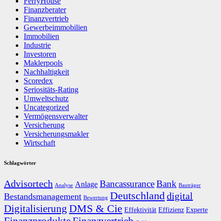
FerryHouse
Finanzberater
Finanzvertrieb
Gewerbeimmobilien
Immobilien
Industrie
Investoren
Maklerpools
Nachhaltigkeit
Scoredex
Seriositäts-Rating
Umweltschutz
Uncategorized
Vermögensverwalter
Versicherung
Versicherungsmakler
Wirtschaft
Schlagwörter
Advisortech
Bancassurance
Bank
Anlage
Analyse
Bauträger
Deutschland
digital
Bestandsmanagement
Bewertung
DMS & Cie
Digitalisierung
Effektivität
Effizienz
Experte