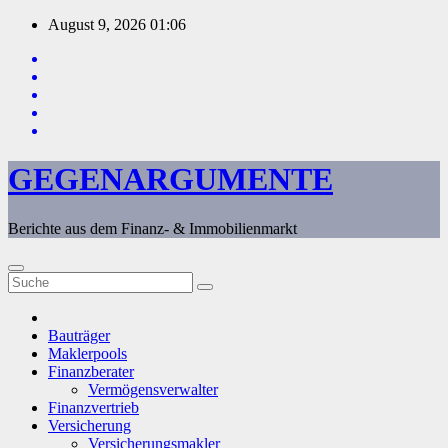
Zum
August 9, 2026
01:06
Inhalt
springen
GEGENARGUMENTE
Berichte aus dem Finanz- & Immobilienmarkt
Bauträger
Maklerpools
Finanzberater
Vermögensverwalter
Finanzvertrieb
Versicherung
Versicherungsmakler