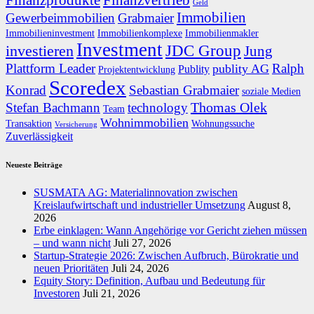
Finanzprodukte
Finanzvertrieb
Geld
Immobilien
Gewerbeimmobilien
Grabmaier
Immobilieninvestment
Immobilienkomplexe
Immobilienmakler
Investment
JDC Group
investieren
Jung
Plattform Leader
Ralph
publity AG
Publity
Projektentwicklung
Scoredex
Konrad
Sebastian Grabmaier
soziale Medien
Thomas Olek
Stefan Bachmann
technology
Team
Wohnimmobilien
Transaktion
Wohnungssuche
Versicherung
Zuverlässigkeit
Neueste Beiträge
SUSMATA AG: Materialinnovation zwischen
Kreislaufwirtschaft und industrieller Umsetzung
August 8,
2026
Erbe einklagen: Wann Angehörige vor Gericht ziehen müssen
– und wann nicht
Juli 27, 2026
Startup-Strategie 2026: Zwischen Aufbruch, Bürokratie und
neuen Prioritäten
Juli 24, 2026
Equity Story: Definition, Aufbau und Bedeutung für
Investoren
Juli 21, 2026