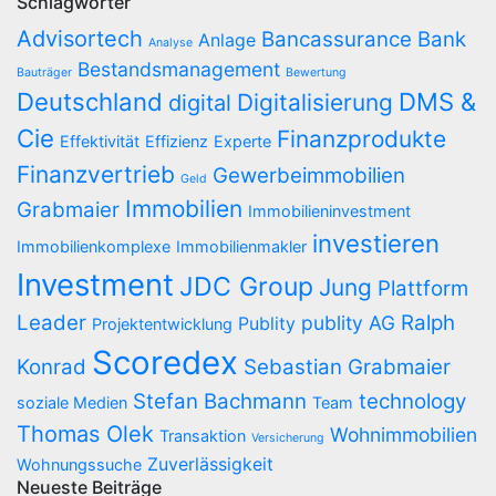
Schlagwörter
Advisortech
Bancassurance
Bank
Anlage
Analyse
Bestandsmanagement
Bauträger
Bewertung
Deutschland
DMS &
Digitalisierung
digital
Cie
Finanzprodukte
Effektivität
Effizienz
Experte
Finanzvertrieb
Gewerbeimmobilien
Geld
Immobilien
Grabmaier
Immobilieninvestment
investieren
Immobilienkomplexe
Immobilienmakler
Investment
JDC Group
Jung
Plattform
Leader
Ralph
publity AG
Publity
Projektentwicklung
Scoredex
Konrad
Sebastian Grabmaier
Stefan Bachmann
technology
soziale Medien
Team
Thomas Olek
Wohnimmobilien
Transaktion
Versicherung
Zuverlässigkeit
Wohnungssuche
Neueste Beiträge