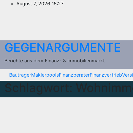
Zum
August 7, 2026
15:27
Inhalt
springen
GEGENARGUMENTE
Berichte aus dem Finanz- & Immobilienmarkt
Bauträger
Maklerpools
Finanzberater
Finanzvertrieb
Vers
Schlagwort:
Wohnimmo