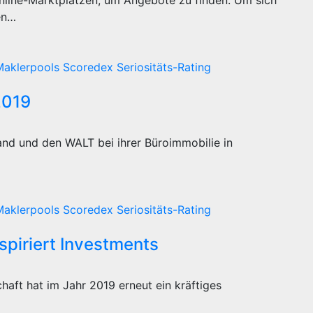
Online-Marktplätzen, um Angebote zu finden. Um sich
en…
Maklerpools
Scoredex
Seriositäts-Rating
2019
and und den WALT bei ihrer Büroimmobilie in
Maklerpools
Scoredex
Seriositäts-Rating
spiriert Investments
haft hat im Jahr 2019 erneut ein kräftiges