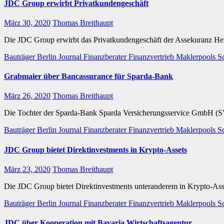
JDC Group erwirbt Privatkundengeschäft
März 30, 2020
Thomas Breithaupt
Die JDC Group erwirbt das Privatkundengeschäft der Assekuranz 
Bauträger
Berlin Journal
Finanzberater
Finanzvertrieb
Maklerpools
S
Grabmaier über Bancassurance für Sparda-Bank
März 26, 2020
Thomas Breithaupt
Die Tochter der Sparda-Bank Sparda Versicherungsservice GmbH (S
Bauträger
Berlin Journal
Finanzberater
Finanzvertrieb
Maklerpools
S
JDC Group bietet Direktinvestments in Krypto-Assets
März 23, 2020
Thomas Breithaupt
Die JDC Group bietet Direktinvestments unteranderem in Krypto-As
Bauträger
Berlin Journal
Finanzberater
Finanzvertrieb
Maklerpools
S
JDC über Kooperation mit Bavaria Wirtschaftsagentur