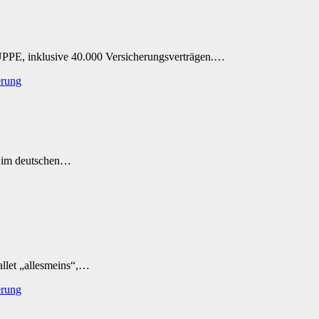
PE, inklusive 40.000 Versicherungsverträgen.…
erung
g im deutschen…
llet „allesmeins“,…
erung