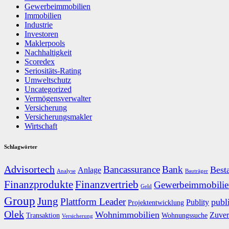
Gewerbeimmobilien
Immobilien
Industrie
Investoren
Maklerpools
Nachhaltigkeit
Scoredex
Seriositäts-Rating
Umweltschutz
Uncategorized
Vermögensverwalter
Versicherung
Versicherungsmakler
Wirtschaft
Schlagwörter
Advisortech
Bancassurance
Bank
Best
Anlage
Analyse
Bauträger
Finanzprodukte
Finanzvertrieb
Gewerbeimmobilie
Geld
Group
Jung
Plattform Leader
publ
Publity
Projektentwicklung
Olek
Wohnimmobilien
Zuver
Transaktion
Wohnungssuche
Versicherung