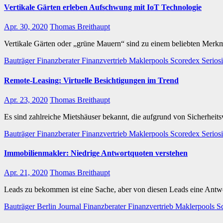
Vertikale Gärten erleben Aufschwung mit IoT Technologie
Apr. 30, 2020
Thomas Breithaupt
Vertikale Gärten oder „grüne Mauern“ sind zu einem beliebten Merk
Bauträger
Finanzberater
Finanzvertrieb
Maklerpools
Scoredex
Serios
Remote-Leasing: Virtuelle Besichtigungen im Trend
Apr. 23, 2020
Thomas Breithaupt
Es sind zahlreiche Mietshäuser bekannt, die aufgrund von Sicherheit
Bauträger
Finanzberater
Finanzvertrieb
Maklerpools
Scoredex
Serios
Immobilienmakler: Niedrige Antwortquoten verstehen
Apr. 21, 2020
Thomas Breithaupt
Leads zu bekommen ist eine Sache, aber von diesen Leads eine Antw
Bauträger
Berlin Journal
Finanzberater
Finanzvertrieb
Maklerpools
S