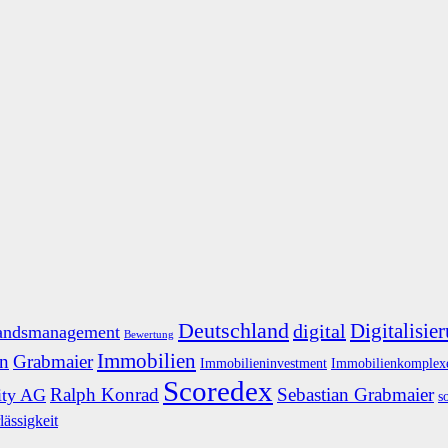
Deutschland
Digitalisie
digital
andsmanagement
Bewertung
Immobilien
n
Grabmaier
Immobilieninvestment
Immobilienkomplex
Scoredex
Ralph Konrad
Sebastian Grabmaier
ity AG
s
lässigkeit