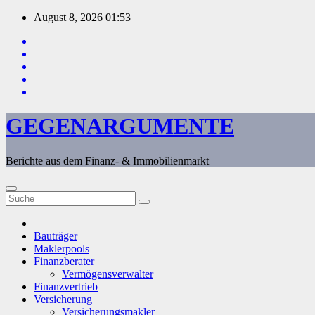
Zum
August 8, 2026
01:53
Inhalt
springen
GEGENARGUMENTE
Berichte aus dem Finanz- & Immobilienmarkt
Bauträger
Maklerpools
Finanzberater
Vermögensverwalter
Finanzvertrieb
Versicherung
Versicherungsmakler