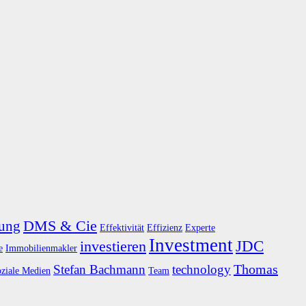
DMS & Cie
rung
Effektivität
Effizienz
Experte
Investment
JDC
investieren
e
Immobilienmakler
Thomas
Stefan Bachmann
technology
oziale Medien
Team