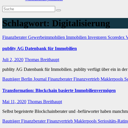
Schlagwort:
Digitalisierung
Finanzberater
Gewerbeimmobilien
Immobilien
Investoren
Scoredex
V
publity AG Datenbank für Immobilien
Juli 2, 2020
Thomas Breithaupt
publity AG Datenbank für Immobilien. publity verfügt über ein in d
Bauträger
Berlin Journal
Finanzberater
Finanzvertrieb
Maklerpools
Se
Transformation: Blockchain basierte Immobilienvermögen
Mai 11, 2020
Thomas Breithaupt
Selbst begeisterte Blockchainberater und -befürworter haben manch
Bauträger
Finanzberater
Finanzvertrieb
Maklerpools
Seriositäts-Rati