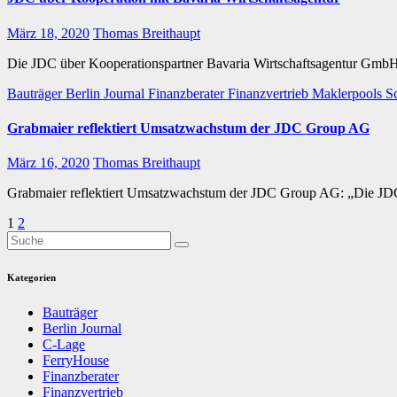
März 18, 2020
Thomas Breithaupt
Die JDC über Kooperationspartner Bavaria Wirtschaftsagentur GmbH: „
Bauträger
Berlin Journal
Finanzberater
Finanzvertrieb
Maklerpools
S
Grabmaier reflektiert Umsatzwachstum der JDC Group AG
März 16, 2020
Thomas Breithaupt
Grabmaier reflektiert Umsatzwachstum der JDC Group AG: „Die JDC
Seitennummerierung
1
2
der
Beiträge
Kategorien
Bauträger
Berlin Journal
C-Lage
FerryHouse
Finanzberater
Finanzvertrieb