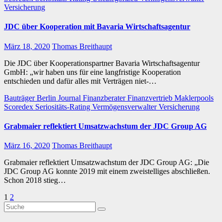
Versicherung
JDC über Kooperation mit Bavaria Wirtschaftsagentur
März 18, 2020
Thomas Breithaupt
Die JDC über Kooperationspartner Bavaria Wirtschaftsagentur
GmbH: „wir haben uns für eine langfristige Kooperation
entschieden und dafür alles mit Verträgen niet-…
Bauträger
Berlin Journal
Finanzberater
Finanzvertrieb
Maklerpools
Scoredex
Seriositäts-Rating
Vermögensverwalter
Versicherung
Grabmaier reflektiert Umsatzwachstum der JDC Group AG
März 16, 2020
Thomas Breithaupt
Grabmaier reflektiert Umsatzwachstum der JDC Group AG: „Die
JDC Group AG konnte 2019 mit einem zweistelliges abschließen.
Schon 2018 stieg…
Seitennummerierung
1
2
der