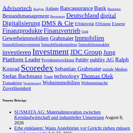
Advisortech
Bancassurance
Bank
Anlage
Analyse
Bauträger
Deutschland
digital
Bestandsmanagement
Bewertung
DMS & Cie
Digitalisierung
Effektivität
Effizienz
Experte
Finanzprodukte
Finanzvertrieb
Geld
Immobilien
Gewerbeimmobilien
Grabmaier
Immobilieninvestment
Immobilienkomplexe
Immobilienmakler
Investment
JDC Group
investieren
Jung
Plattform Leader
Ralph
publity AG
Publity
Projektentwicklung
Scoredex
Konrad
Sebastian Grabmaier
soziale Medien
Thomas Olek
Stefan Bachmann
technology
Team
Wohnimmobilien
Transaktion
Wohnungssuche
Versicherung
Zuverlässigkeit
Neueste Beiträge
SUSMATA AG: Materialinnovation zwischen
Kreislaufwirtschaft und industrieller Umsetzung
August 8,
2026
Erbe einklagen: Wann Angehörige vor Gericht ziehen müssen