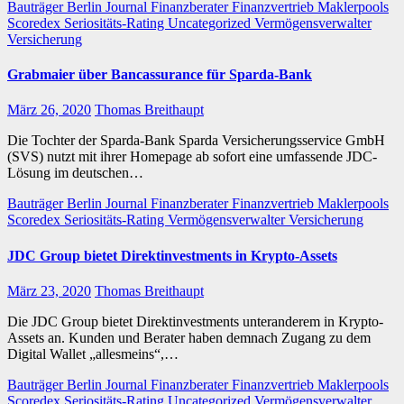
Bauträger
Berlin Journal
Finanzberater
Finanzvertrieb
Maklerpools
Scoredex
Seriositäts-Rating
Uncategorized
Vermögensverwalter
Versicherung
Grabmaier über Bancassurance für Sparda-Bank
März 26, 2020
Thomas Breithaupt
Die Tochter der Sparda-Bank Sparda Versicherungsservice GmbH
(SVS) nutzt mit ihrer Homepage ab sofort eine umfassende JDC-
Lösung im deutschen…
Bauträger
Berlin Journal
Finanzberater
Finanzvertrieb
Maklerpools
Scoredex
Seriositäts-Rating
Vermögensverwalter
Versicherung
JDC Group bietet Direktinvestments in Krypto-Assets
März 23, 2020
Thomas Breithaupt
Die JDC Group bietet Direktinvestments unteranderem in Krypto-
Assets an. Kunden und Berater haben demnach Zugang zu dem
Digital Wallet „allesmeins“,…
Bauträger
Berlin Journal
Finanzberater
Finanzvertrieb
Maklerpools
Scoredex
Seriositäts-Rating
Uncategorized
Vermögensverwalter