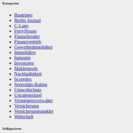
Beiträge
Kategorien
Bauträger
Berlin Journal
C-Lage
FerryHouse
Finanzberater
Finanzvertrieb
Gewerbeimmobilien
Immobilien
Industrie
Investoren
Maklerpools
Nachhaltigkeit
Scoredex
Seriositäts-Rating
Umweltschutz
Uncategorized
Vermögensverwalter
Versicherung
Versicherungsmakler
Wirtschaft
Schlagwörter