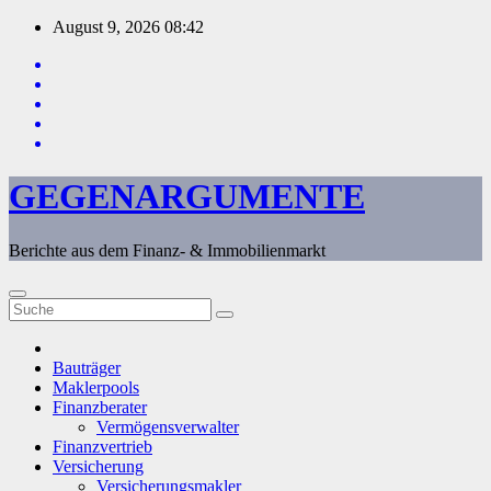
Zum
August 9, 2026
08:42
Inhalt
springen
GEGENARGUMENTE
Berichte aus dem Finanz- & Immobilienmarkt
Bauträger
Maklerpools
Finanzberater
Vermögensverwalter
Finanzvertrieb
Versicherung
Versicherungsmakler