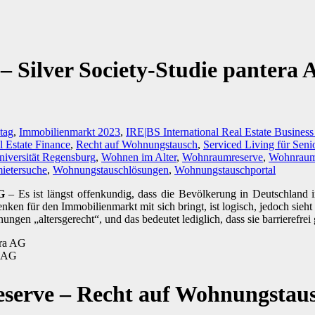
 Silver Society-Studie pantera
tag
,
Immobilienmarkt 2023
,
IRE|BS International Real Estate Busines
l Estate Finance
,
Recht auf Wohnungstausch
,
Serviced Living für Seni
niversität Regensburg
,
Wohnen im Alter
,
Wohnraumreserve
,
Wohnraumr
ietersuche
,
Wohnungstauschlösungen
,
Wohnungstauschportal
G
– Es ist längst offenkundig, dass die Bevölkerung in Deutschland i
ken für den Immobilienmarkt mit sich bringt, ist logisch, jedoch sieh
en „altersgerecht“, und das bedeutet lediglich, dass sie barrierefrei
a AG
erve – Recht auf Wohnungstaus