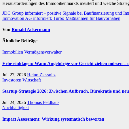
Herausforderungen des Immobilienmarkts meistert und welche Strateg
Beitragsnavigation
JDC Group informiert – positive Signale bei Baufinanzierung und Im
Immovation AG informiert: Turbo-Maßnahmen für Bauvorhaben
Von
Ronald Ackermann
Ähnliche Beiträge
Immobilien
Vermögensverwalter
Erbe einklagen: Wann Angehörige vor Gericht ziehen müssen – 
Juli 27, 2026
Heino Ziessnitz
Investoren
Wirtschaft
Startup-Strategie 2026: Zwischen Aufbruch, Bürokratie und neu
Juli 24, 2026
Thomas Feldhaus
Nachhaltigkeit
Impact Assessment: Wirkung systematisch bewerten