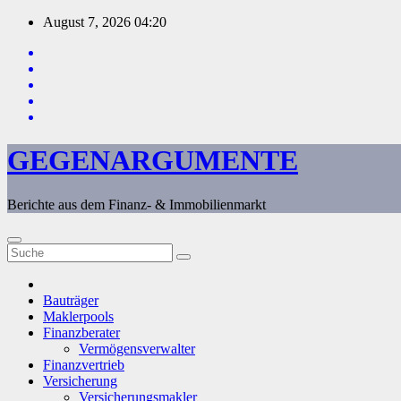
Zum
August 7, 2026
04:20
Inhalt
springen
GEGENARGUMENTE
Berichte aus dem Finanz- & Immobilienmarkt
Bauträger
Maklerpools
Finanzberater
Vermögensverwalter
Finanzvertrieb
Versicherung
Versicherungsmakler