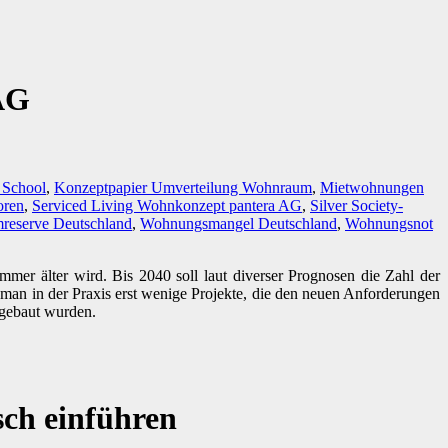
 AG
s School
,
Konzeptpapier Umverteilung Wohnraum
,
Mietwohnungen
oren
,
Serviced Living Wohnkonzept pantera AG
,
Silver Society-
eserve Deutschland
,
Wohnungsmangel Deutschland
,
Wohnungsnot
mmer älter wird. Bis 2040 soll laut diverser Prognosen die Zahl der
t man in der Praxis erst wenige Projekte, die den neuen Anforderungen
 gebaut wurden.
ch einführen