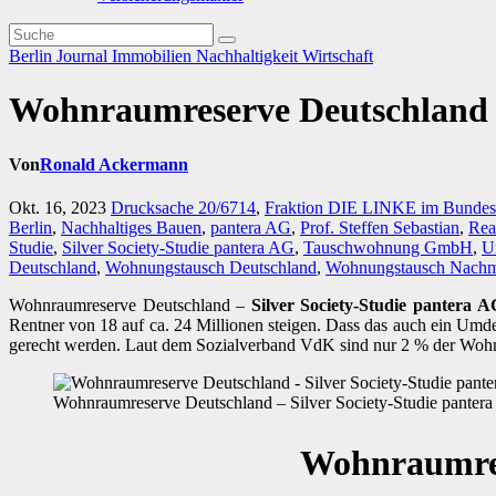
Berlin Journal
Immobilien
Nachhaltigkeit
Wirtschaft
Wohnraumreserve Deutschland –
Von
Ronald Ackermann
Okt. 16, 2023
Drucksache 20/6714
,
Fraktion DIE LINKE im Bundes
Berlin
,
Nachhaltiges Bauen
,
pantera AG
,
Prof. Steffen Sebastian
,
Rea
Studie
,
Silver Society-Studie pantera AG
,
Tauschwohnung GmbH
,
U
Deutschland
,
Wohnungstausch Deutschland
,
Wohnungstausch Nachm
Wohnraumreserve Deutschland –
Silver Society-Studie pantera A
Rentner von 18 auf ca. 24 Millionen steigen. Dass das auch ein Umden
gerecht werden. Laut dem Sozialverband VdK sind nur 2 % der Wohnung
Wohnraumreserve Deutschland – Silver Society-Studie panter
Wohnraumres