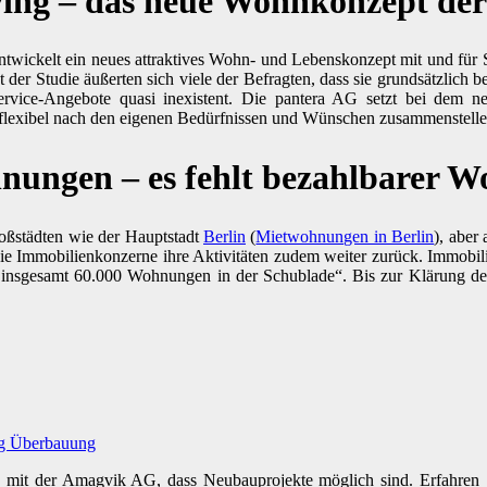
ving – das neue Wohnkonzept de
twickelt ein neues attraktives Wohn- und Lebenskonzept mit und für
er Studie äußerten sich viele der Befragten, dass sie grundsätzlich 
Service-Angebote quasi inexistent. Die pantera AG setzt bei dem n
 flexibel nach den eigenen Bedürfnissen und Wünschen zusammenstell
nungen – es fehlt bezahlbarer 
oßstädten wie der Hauptstadt
Berlin
(
Mietwohnungen in Berlin
), aber
e Immobilienkonzerne ihre Aktivitäten zudem weiter zurück. Immobi
insgesamt 60.000 Wohnungen in der Schublade“. Bis zur Klärung der 
g Überbauung
 mit der Amagvik AG, dass Neubauprojekte möglich sind. Erfahren Si