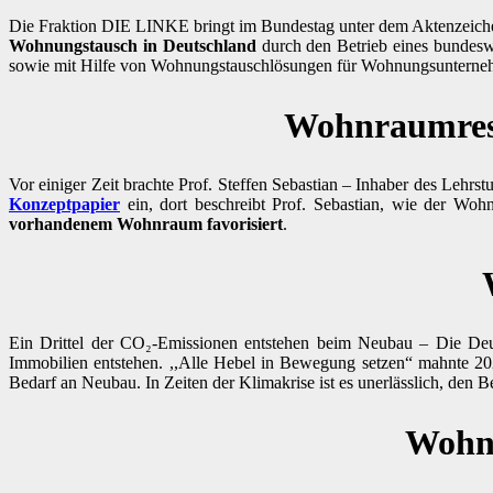
Die Fraktion DIE LINKE bringt im Bundestag unter dem Aktenzeic
Wohnungstausch in Deutschland
durch den Betrieb eines bundesw
sowie mit Hilfe von Wohnungstauschlösungen für Wohnungsunterne
Wohnraumrese
Vor einiger Zeit brachte Prof. Steffen Sebastian – Inhaber des Lehrs
Konzeptpapier
ein, dort beschreibt Prof. Sebastian, wie der Wo
vorhandenem Wohnraum favorisiert
.
Ein Drittel der CO₂-Emissionen entstehen beim Neubau – Die Deut
Immobilien entstehen. ,,Alle Hebel in Bewegung setzen“ mahnte 20
Bedarf an Neubau. In Zeiten der Klimakrise ist es unerlässlich, den B
Wohnu