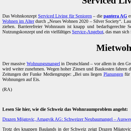
Serviced Li
Das Wohnkonzept
Serviced Living für Senioren
– die
pantera AG
en
Wohnen im Alter
durch „Neues Wohnen 2020 – Silver Society“. Laut d
ziehen. Barrierefreier Wohnraum ist knapp und bedarfsgerechte 
Nutzungskonzept und ein vielfältiges
Service-Angebot
, das man sich
Mietwoh
Der massive
Wohnungsmangel
in Deutschland – vor allem in den Gr
wird weiter zunehmen. Wegen hoher Zinsen und Baukosten fahren di
Zeitungen der Funke Mediengruppe: „Bei uns liegen
Planungen
für 
Wohnungen auf Eis.
(RA)
Lesen Sie hier, wie die Schweiz das Wohnraumproblem angeht:
Drazen Mijatovic, Amagvik AG: Schweizer Neubaumangel – Auswe
Trotz des knappen Baulands in der Schweiz zeigt Drazen Mijatovic