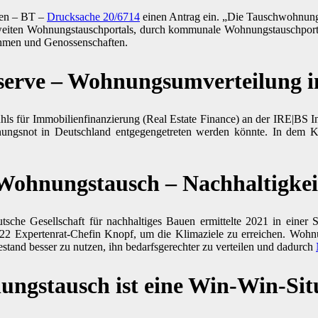
hen – BT –
Drucksache 20/6714
einen Antrag ein. „Die Tauschwohnu
eiten Wohnungstauschportals, durch kommunale Wohnungstauschportal
hmen und Genossenschaften.
rve – Wohnungsumverteilung i
tuhls für Immobilienfinanzierung (Real Estate Finance) an der IRE|BS I
hnungsnot in Deutschland entgegengetreten werden könnte. In dem 
Wohnungstausch – Nachhaltigkei
sche Gesellschaft für nachhaltiges Bauen ermittelte 2021 in einer 
22 Expertenrat-Chefin Knopf, um die Klimaziele zu erreichen. Wohn
estand besser zu nutzen, ihn bedarfsgerechter zu verteilen und dadurch
ngstausch ist eine Win-Win-Sit