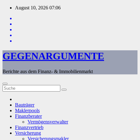
Zum
August 10, 2026
07:06
Inhalt
springen
GEGENARGUMENTE
Berichte aus dem Finanz- & Immobilienmarkt
Bauträger
Maklerpools
Finanzberater
Vermögensverwalter
Finanzvertrieb
Versicherung
Versicherungsmakler