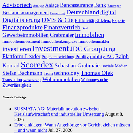
Advisortech
Bancassurance
Bank
Anlage
Analyse
Bauträger
Deutschland
digital
Bestandsmanagement
Bewertung
DMS & Cie
Digitalisierung
Effektivität
Effizienz
Experte
Finanzprodukte
Finanzvertrieb
Geld
Immobilien
Gewerbeimmobilien
Grabmaier
Immobilieninvestment
Immobilienkomplexe
Immobilienmakler
Investment
JDC Group
investieren
Jung
Plattform Leader
Ralph
publity AG
Publity
Projektentwicklung
Scoredex
Konrad
Sebastian Grabmaier
soziale Medien
Thomas Olek
Stefan Bachmann
technology
Team
Wohnimmobilien
Transaktion
Wohnungssuche
Versicherung
Zuverlässigkeit
Neueste Beiträge
SUSMATA AG: Materialinnovation zwischen
Kreislaufwirtschaft und industrieller Umsetzung
August 8,
2026
Erbe einklagen: Wann Angehörige vor Gericht ziehen müssen
– und wann nicht
Juli 27, 2026