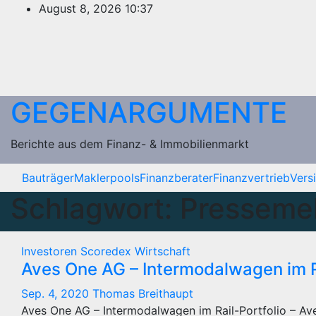
Zum
August 8, 2026
10:37
Inhalt
springen
GEGENARGUMENTE
Berichte aus dem Finanz- & Immobilienmarkt
Bauträger
Maklerpools
Finanzberater
Finanzvertrieb
Vers
Schlagwort:
Presseme
Investoren
Scoredex
Wirtschaft
Aves One AG – Intermodalwagen im Ra
Sep. 4, 2020
Thomas Breithaupt
Aves One AG – Intermodalwagen im Rail-Portfolio – Av