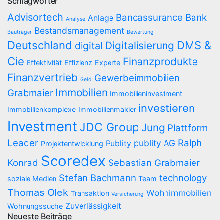
Schlagwörter
Advisortech
Bancassurance
Bank
Anlage
Analyse
Bestandsmanagement
Bauträger
Bewertung
Deutschland
DMS &
Digitalisierung
digital
Cie
Finanzprodukte
Effektivität
Effizienz
Experte
Finanzvertrieb
Gewerbeimmobilien
Geld
Immobilien
Grabmaier
Immobilieninvestment
investieren
Immobilienkomplexe
Immobilienmakler
Investment
JDC Group
Jung
Plattform
Leader
Ralph
publity AG
Publity
Projektentwicklung
Scoredex
Konrad
Sebastian Grabmaier
Stefan Bachmann
technology
soziale Medien
Team
Thomas Olek
Wohnimmobilien
Transaktion
Versicherung
Zuverlässigkeit
Wohnungssuche
Neueste Beiträge