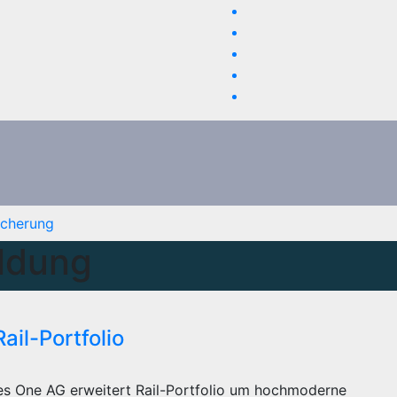
icherung
ldung
il-Portfolio
es One AG erweitert Rail-Portfolio um hochmoderne