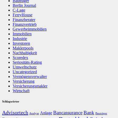
Bauträger
Berlin Journal
C-Lage
FerryHouse
Finanzberater
Finanzvertrieb
Gewerbeimmobilien
Immobilien
Industrie
Investoren
Maklerpools
Nachhaltigkeit
Scoredex
Seriositäts-Rating
Umweltschutz
Uncategorized
Vermögensverwalter
Versicherung
Versicherungsmakler
Wirtschaft
Schlagwörter
Advisortech
Bancassurance
Bank
Anlage
Analyse
Bauträger