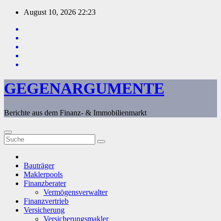
Zum
August 10, 2026
22:23
Inhalt
springen
GEGENARGUMENTE
Berichte aus dem Finanz- & Immobilienmarkt
Bauträger
Maklerpools
Finanzberater
Vermögensverwalter
Finanzvertrieb
Versicherung
Versicherungsmakler