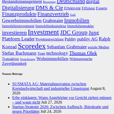
Deutschland
digital
Bestandsmanagement
Bewertung
DMS & Cie
Digitalisierung
Effektivität
Effizienz
Experte
Finanzprodukte
Finanzvertrieb
Geld
Immobilien
Gewerbeimmobilien
Grabmaier
Immobilieninvestment
Immobilienkomplexe
Immobilienmakler
Investment
JDC Group
investieren
Jung
Plattform Leader
Ralph
publity AG
Publity
Projektentwicklung
Scoredex
Konrad
Sebastian Grabmaier
soziale Medien
Thomas Olek
Stefan Bachmann
technology
Team
Wohnimmobilien
Transaktion
Wohnungssuche
Versicherung
Zuverlässigkeit
Neueste Beiträge
SUSMATA AG: Materialinnovation zwischen
Kreislaufwirtschaft und industrieller Umsetzung
August 8,
2026
Erbe einklagen: Wann Angehörige vor Gericht ziehen müssen
– und wann nicht
Juli 27, 2026
Startup-Strategie 2026: Zwischen Aufbruch, Bürokratie und
neuen Prioritäten
Juli 24, 2026