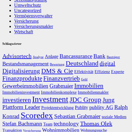
Umweltschutz
Uncategorized
Vermögensverwalter
Versicherung
Versicherungsmakler
Wirtschaft
Schlagwörter
Advisortech
Bancassurance
Bank
Anlage
Analyse
Bauträger
Deutschland
digital
Bestandsmanagement
Bewertung
DMS & Cie
Digitalisierung
Effektivität
Effizienz
Experte
Finanzprodukte
Finanzvertrieb
Geld
Immobilien
Gewerbeimmobilien
Grabmaier
Immobilieninvestment
Immobilienkomplexe
Immobilienmakler
Investment
JDC Group
investieren
Jung
Plattform Leader
Ralph
publity AG
Publity
Projektentwicklung
Scoredex
Konrad
Sebastian Grabmaier
soziale Medien
Thomas Olek
Stefan Bachmann
technology
Team
Wohnimmobilien
Transaktion
Wohnungssuche
Versicherung