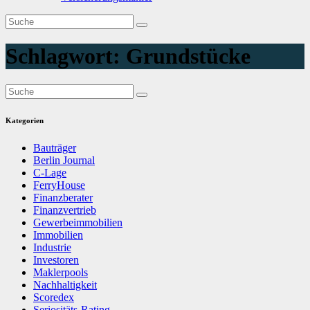
Schlagwort:
Grundstücke
Kategorien
Bauträger
Berlin Journal
C-Lage
FerryHouse
Finanzberater
Finanzvertrieb
Gewerbeimmobilien
Immobilien
Industrie
Investoren
Maklerpools
Nachhaltigkeit
Scoredex
Seriositäts-Rating