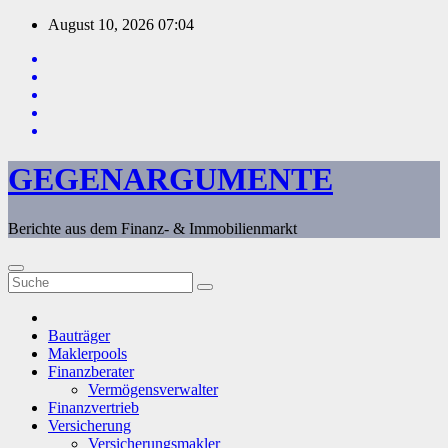
Zum
August 10, 2026
07:04
Inhalt
springen
GEGENARGUMENTE
Berichte aus dem Finanz- & Immobilienmarkt
Bauträger
Maklerpools
Finanzberater
Vermögensverwalter
Finanzvertrieb
Versicherung
Versicherungsmakler