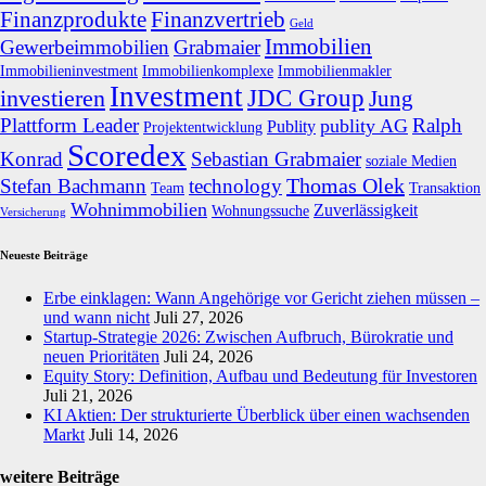
Finanzprodukte
Finanzvertrieb
Geld
Immobilien
Gewerbeimmobilien
Grabmaier
Immobilieninvestment
Immobilienkomplexe
Immobilienmakler
Investment
JDC Group
investieren
Jung
Plattform Leader
Ralph
publity AG
Publity
Projektentwicklung
Scoredex
Konrad
Sebastian Grabmaier
soziale Medien
Thomas Olek
Stefan Bachmann
technology
Team
Transaktion
Wohnimmobilien
Zuverlässigkeit
Wohnungssuche
Versicherung
Neueste Beiträge
Erbe einklagen: Wann Angehörige vor Gericht ziehen müssen –
und wann nicht
Juli 27, 2026
Startup-Strategie 2026: Zwischen Aufbruch, Bürokratie und
neuen Prioritäten
Juli 24, 2026
Equity Story: Definition, Aufbau und Bedeutung für Investoren
Juli 21, 2026
KI Aktien: Der strukturierte Überblick über einen wachsenden
Markt
Juli 14, 2026
weitere Beiträge