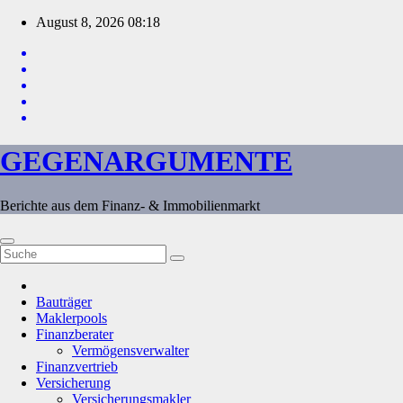
Zum
August 8, 2026
08:18
Inhalt
springen
GEGENARGUMENTE
Berichte aus dem Finanz- & Immobilienmarkt
Bauträger
Maklerpools
Finanzberater
Vermögensverwalter
Finanzvertrieb
Versicherung
Versicherungsmakler