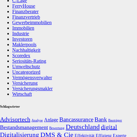
C-Lage
FerryHouse
Finanzberater
Finanzvertrieb
Gewerbeimmobilien
Immobilien
Industrie
Investoren
Maklerpools
Nachhaltigkeit
Scoredex
Seriositäts-Rating
Umweltschutz
Uncategorized
Vermögensverwalter
Versicherung
Versicherungsmakler
Wirtschaft
Schlagwörter
Advisortech
Bancassurance
Bank
Anlage
Analyse
Bauträger
Deutschland
digital
Bestandsmanagement
Bewertung
DMS & Cie
Digitalisierung
Effektivität
Effizienz
Experte