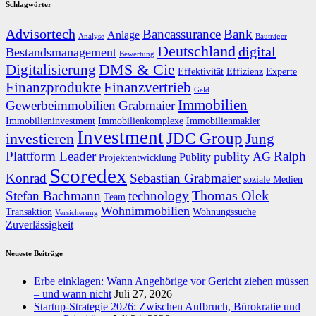
Schlagwörter
Advisortech
Bancassurance
Bank
Anlage
Analyse
Bauträger
Deutschland
digital
Bestandsmanagement
Bewertung
DMS & Cie
Digitalisierung
Effektivität
Effizienz
Experte
Finanzprodukte
Finanzvertrieb
Geld
Immobilien
Gewerbeimmobilien
Grabmaier
Immobilieninvestment
Immobilienkomplexe
Immobilienmakler
Investment
JDC Group
investieren
Jung
Plattform Leader
Ralph
publity AG
Publity
Projektentwicklung
Scoredex
Konrad
Sebastian Grabmaier
soziale Medien
Thomas Olek
Stefan Bachmann
technology
Team
Wohnimmobilien
Transaktion
Wohnungssuche
Versicherung
Zuverlässigkeit
Neueste Beiträge
Erbe einklagen: Wann Angehörige vor Gericht ziehen müssen
– und wann nicht
Juli 27, 2026
Startup-Strategie 2026: Zwischen Aufbruch, Bürokratie und