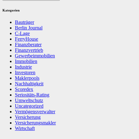
Kategorien
Bauträger
Berlin Journal
C-Lage
FerryHouse
Finanzberater
Finanzvertrieb
Gewerbeimmobilien
Immobilien
Industrie
Investoren
Maklerpools
Nachhaltigkeit
Scoredex
Seriositäts-Rating
Umweltschutz
Uncategorized
Vermögensverwalter
Versicherung
Versicherungsmakler
Wirtschaft