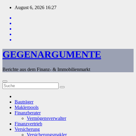
Zum
August 6, 2026
16:27
Inhalt
springen
GEGENARGUMENTE
Berichte aus dem Finanz- & Immobilienmarkt
Bauträger
Maklerpools
Finanzberater
Vermögensverwalter
Finanzvertrieb
Versicherung
Versicherungsmakler