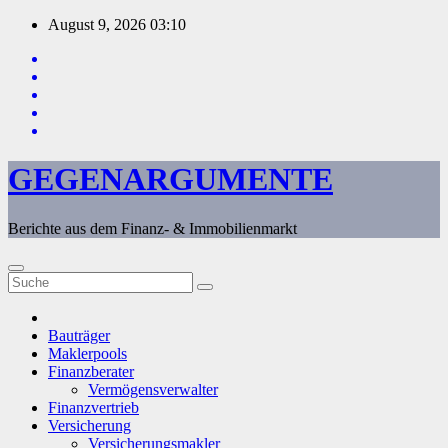
Zum
August 9, 2026
03:10
Inhalt
springen
GEGENARGUMENTE
Berichte aus dem Finanz- & Immobilienmarkt
Bauträger
Maklerpools
Finanzberater
Vermögensverwalter
Finanzvertrieb
Versicherung
Versicherungsmakler