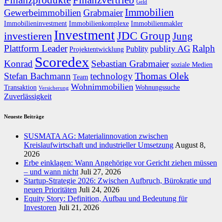
Finanzprodukte
Finanzvertrieb
Geld
Immobilien
Gewerbeimmobilien
Grabmaier
Immobilieninvestment
Immobilienkomplexe
Immobilienmakler
Investment
JDC Group
investieren
Jung
Plattform Leader
Ralph
publity AG
Publity
Projektentwicklung
Scoredex
Konrad
Sebastian Grabmaier
soziale Medien
Thomas Olek
Stefan Bachmann
technology
Team
Wohnimmobilien
Transaktion
Wohnungssuche
Versicherung
Zuverlässigkeit
Neueste Beiträge
SUSMATA AG: Materialinnovation zwischen
Kreislaufwirtschaft und industrieller Umsetzung
August 8,
2026
Erbe einklagen: Wann Angehörige vor Gericht ziehen müssen
– und wann nicht
Juli 27, 2026
Startup-Strategie 2026: Zwischen Aufbruch, Bürokratie und
neuen Prioritäten
Juli 24, 2026
Equity Story: Definition, Aufbau und Bedeutung für
Investoren
Juli 21, 2026