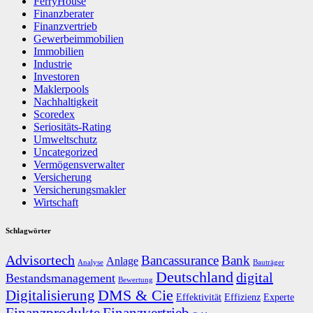
FerryHouse
Finanzberater
Finanzvertrieb
Gewerbeimmobilien
Immobilien
Industrie
Investoren
Maklerpools
Nachhaltigkeit
Scoredex
Seriositäts-Rating
Umweltschutz
Uncategorized
Vermögensverwalter
Versicherung
Versicherungsmakler
Wirtschaft
Schlagwörter
Advisortech
Bancassurance
Bank
Anlage
Analyse
Bauträger
Deutschland
digital
Bestandsmanagement
Bewertung
DMS & Cie
Digitalisierung
Effektivität
Effizienz
Experte