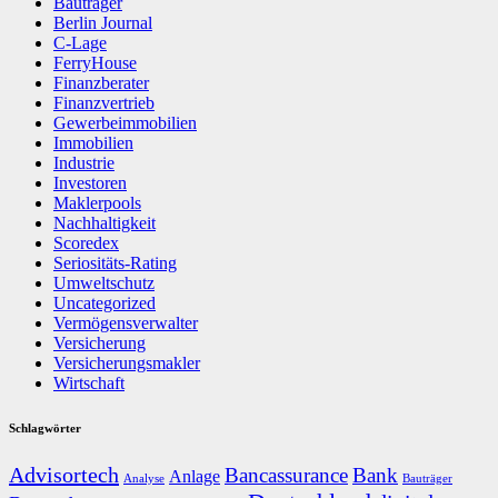
Bauträger
Berlin Journal
C-Lage
FerryHouse
Finanzberater
Finanzvertrieb
Gewerbeimmobilien
Immobilien
Industrie
Investoren
Maklerpools
Nachhaltigkeit
Scoredex
Seriositäts-Rating
Umweltschutz
Uncategorized
Vermögensverwalter
Versicherung
Versicherungsmakler
Wirtschaft
Schlagwörter
Advisortech
Bancassurance
Bank
Anlage
Analyse
Bauträger