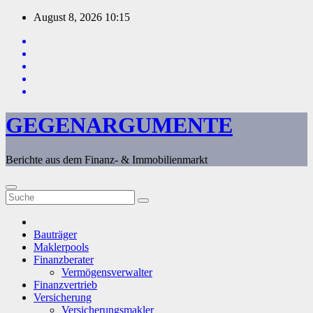
Zum
August 8, 2026
10:15
Inhalt
springen
GEGENARGUMENTE
Berichte aus dem Finanz- & Immobilienmarkt
Bauträger
Maklerpools
Finanzberater
Vermögensverwalter
Finanzvertrieb
Versicherung
Versicherungsmakler