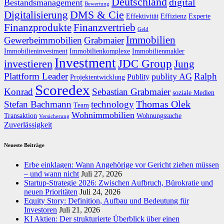
Deutschland
digital
Bestandsmanagement
Bewertung
DMS & Cie
Digitalisierung
Effektivität
Effizienz
Experte
Finanzprodukte
Finanzvertrieb
Geld
Immobilien
Gewerbeimmobilien
Grabmaier
Immobilieninvestment
Immobilienkomplexe
Immobilienmakler
Investment
JDC Group
investieren
Jung
Plattform Leader
Ralph
publity AG
Publity
Projektentwicklung
Scoredex
Konrad
Sebastian Grabmaier
soziale Medien
Thomas Olek
Stefan Bachmann
technology
Team
Wohnimmobilien
Transaktion
Wohnungssuche
Versicherung
Zuverlässigkeit
Neueste Beiträge
Erbe einklagen: Wann Angehörige vor Gericht ziehen müssen
– und wann nicht
Juli 27, 2026
Startup-Strategie 2026: Zwischen Aufbruch, Bürokratie und
neuen Prioritäten
Juli 24, 2026
Equity Story: Definition, Aufbau und Bedeutung für
Investoren
Juli 21, 2026
KI Aktien: Der strukturierte Überblick über einen