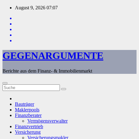
Zum
August 9, 2026
07:07
Inhalt
springen
GEGENARGUMENTE
Berichte aus dem Finanz- & Immobilienmarkt
Bauträger
Maklerpools
Finanzberater
Vermögensverwalter
Finanzvertrieb
Versicherung
Versicherungsmakler