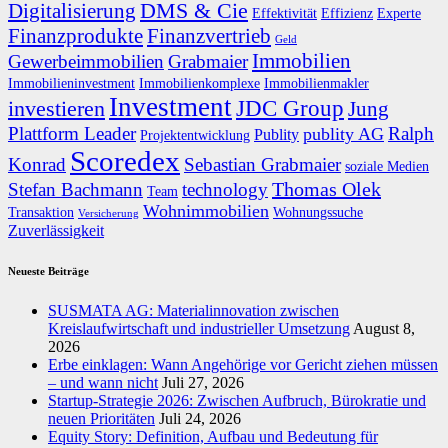
DMS & Cie
Digitalisierung
Effektivität
Effizienz
Experte
Finanzprodukte
Finanzvertrieb
Geld
Immobilien
Gewerbeimmobilien
Grabmaier
Immobilieninvestment
Immobilienkomplexe
Immobilienmakler
Investment
JDC Group
investieren
Jung
Plattform Leader
Ralph
publity AG
Publity
Projektentwicklung
Scoredex
Konrad
Sebastian Grabmaier
soziale Medien
Thomas Olek
Stefan Bachmann
technology
Team
Wohnimmobilien
Transaktion
Wohnungssuche
Versicherung
Zuverlässigkeit
Neueste Beiträge
SUSMATA AG: Materialinnovation zwischen
Kreislaufwirtschaft und industrieller Umsetzung
August 8,
2026
Erbe einklagen: Wann Angehörige vor Gericht ziehen müssen
– und wann nicht
Juli 27, 2026
Startup-Strategie 2026: Zwischen Aufbruch, Bürokratie und
neuen Prioritäten
Juli 24, 2026
Equity Story: Definition, Aufbau und Bedeutung für