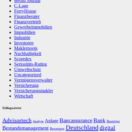
Berlin Journal
C-Lage
FerryHouse
Finanzberater
Finanzvertrieb
Gewerbeimmobilien
Immobilien
Industrie
Investoren
Maklerpools
Nachhaltigkeit
Scoredex
Seriositäts-Rating
Umweltschutz
Uncategorized
Vermögensverwalter
Versicherung
Versicherungsmakler
Wirtschaft
Schlagwörter
Advisortech
Bancassurance
Bank
Anlage
Analyse
Bauträger
Deutschland
digital
Bestandsmanagement
Bewertung