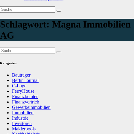
Schlagwort:
Magna Immobilien
AG
Kategorien
Bauträger
Berlin Journal
C-Lage
FerryHouse
Finanzberater
Finanzvertrieb
Gewerbeimmobilien
Immobilien
Industrie
Investoren
Maklerpools