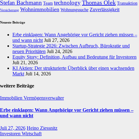
Thomas Olek
Stefan Bachmann
technology
Team
Transaktion
Wohnimmobilien
Zuverlässigkeit
Wohnungssuche
Versicherung
Neueste Beiträge
Erbe einklagen: Wann Angehörige vor Gericht ziehen müssen –
und wann nicht
Juli 27, 2026
Startup-Strategie 2026: Zwischen Aufbruch, Bürokratie und
neuen Prioritäten
Juli 24, 2026
Equity Story: Definition, Aufbau und Bedeutung für Investoren
Juli 21, 2026
KI Aktien: Der strukturierte Überblick über einen wachsenden
Markt
Juli 14, 2026
weitere Beiträge
Immobilien
Vermögensverwalter
Erbe einklagen: Wann Angehörige vor Gericht ziehen müssen –
und wann nicht
Juli 27, 2026
Heino Ziessnitz
Investoren
Wirtschaft