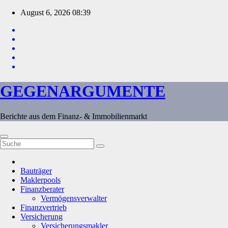
Zum
August 6, 2026
08:39
Inhalt
springen
GEGENARGUMENTE
Berichte aus dem Finanz- & Immobilienmarkt
Bauträger
Maklerpools
Finanzberater
Vermögensverwalter
Finanzvertrieb
Versicherung
Versicherungsmakler