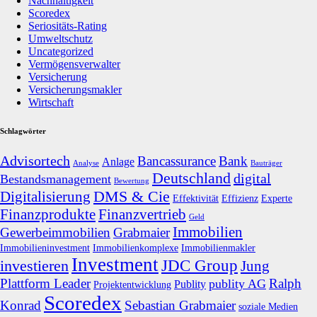
Nachhaltigkeit
Scoredex
Seriositäts-Rating
Umweltschutz
Uncategorized
Vermögensverwalter
Versicherung
Versicherungsmakler
Wirtschaft
Schlagwörter
Advisortech
Bancassurance
Bank
Anlage
Analyse
Bauträger
Deutschland
digital
Bestandsmanagement
Bewertung
DMS & Cie
Digitalisierung
Effektivität
Effizienz
Experte
Finanzprodukte
Finanzvertrieb
Geld
Immobilien
Gewerbeimmobilien
Grabmaier
Immobilieninvestment
Immobilienkomplexe
Immobilienmakler
Investment
JDC Group
investieren
Jung
Plattform Leader
Ralph
publity AG
Publity
Projektentwicklung
Scoredex
Konrad
Sebastian Grabmaier
soziale Medien