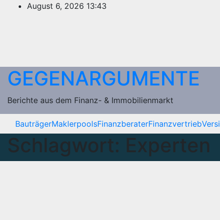
Zum
August 6, 2026
13:43
Inhalt
springen
GEGENARGUMENTE
Berichte aus dem Finanz- & Immobilienmarkt
Bauträger
Maklerpools
Finanzberater
Finanzvertrieb
Vers
Schlagwort:
Experten