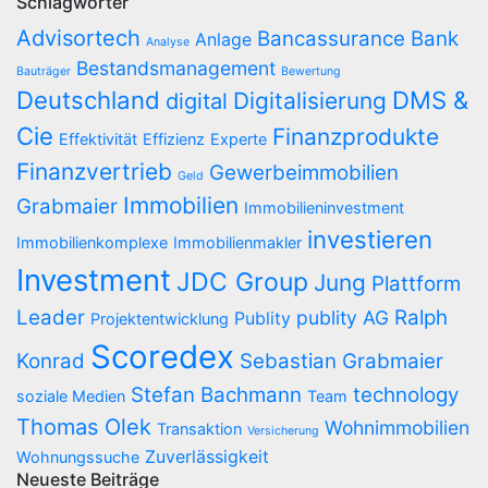
Schlagwörter
Advisortech
Bancassurance
Bank
Anlage
Analyse
Bestandsmanagement
Bauträger
Bewertung
Deutschland
DMS &
Digitalisierung
digital
Cie
Finanzprodukte
Effektivität
Effizienz
Experte
Finanzvertrieb
Gewerbeimmobilien
Geld
Immobilien
Grabmaier
Immobilieninvestment
investieren
Immobilienkomplexe
Immobilienmakler
Investment
JDC Group
Jung
Plattform
Leader
Ralph
publity AG
Publity
Projektentwicklung
Scoredex
Konrad
Sebastian Grabmaier
Stefan Bachmann
technology
soziale Medien
Team
Thomas Olek
Wohnimmobilien
Transaktion
Versicherung
Zuverlässigkeit
Wohnungssuche
Neueste Beiträge