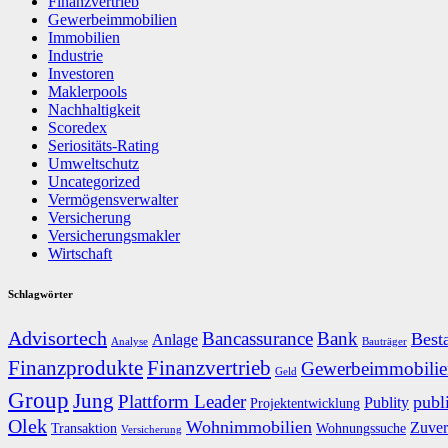
Finanzvertrieb
Gewerbeimmobilien
Immobilien
Industrie
Investoren
Maklerpools
Nachhaltigkeit
Scoredex
Seriositäts-Rating
Umweltschutz
Uncategorized
Vermögensverwalter
Versicherung
Versicherungsmakler
Wirtschaft
Schlagwörter
Advisortech
Bancassurance
Bank
Best
Anlage
Analyse
Bauträger
Finanzprodukte
Finanzvertrieb
Gewerbeimmobilie
Geld
Group
Jung
Plattform Leader
publ
Publity
Projektentwicklung
Olek
Wohnimmobilien
Zuver
Transaktion
Wohnungssuche
Versicherung