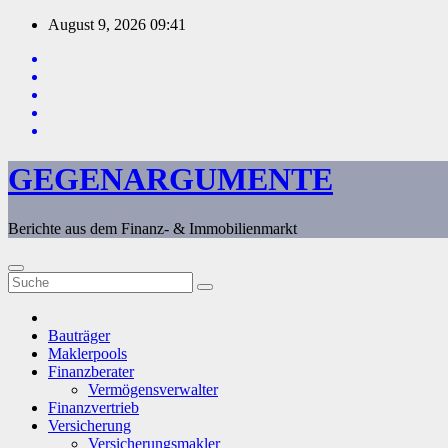
Zum
August 9, 2026
09:41
Inhalt
springen
GEGENARGUMENTE
Berichte aus dem Finanz- & Immobilienmarkt
Bauträger
Maklerpools
Finanzberater
Vermögensverwalter
Finanzvertrieb
Versicherung
Versicherungsmakler