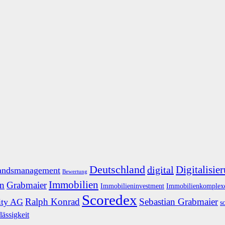
Deutschland
Digitalisie
digital
andsmanagement
Bewertung
Immobilien
n
Grabmaier
Immobilieninvestment
Immobilienkomplex
Scoredex
Ralph Konrad
Sebastian Grabmaier
ity AG
s
lässigkeit