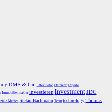
DMS & Cie
rung
Effektivität
Effizienz
Experte
Investment
JDC
investieren
e
Immobilienmakler
Thomas
Stefan Bachmann
technology
oziale Medien
Team