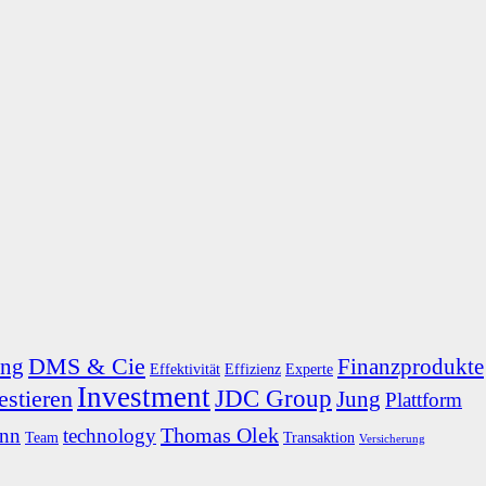
DMS & Cie
ung
Finanzprodukte
Effektivität
Effizienz
Experte
Investment
JDC Group
estieren
Jung
Plattform
Thomas Olek
ann
technology
Team
Transaktion
Versicherung