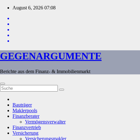
Zum
August 6, 2026
07:08
Inhalt
springen
GEGENARGUMENTE
Berichte aus dem Finanz- & Immobilienmarkt
Bauträger
Maklerpools
Finanzberater
Vermögensverwalter
Finanzvertrieb
Versicherung
Versicherungsmakler