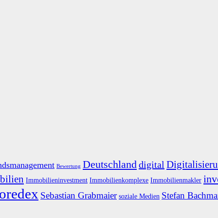
Deutschland
Digitalisier
digital
ndsmanagement
Bewertung
inv
ilien
Immobilieninvestment
Immobilienkomplexe
Immobilienmakler
oredex
Sebastian Grabmaier
Stefan Bachm
soziale Medien