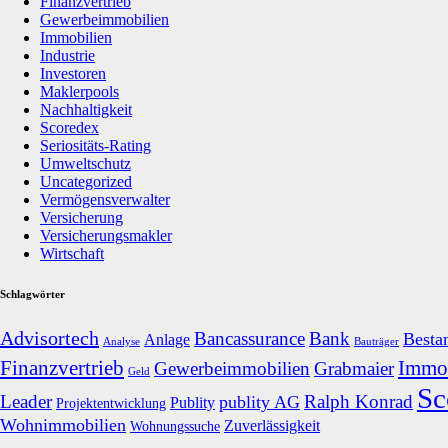
Finanzvertrieb
Gewerbeimmobilien
Immobilien
Industrie
Investoren
Maklerpools
Nachhaltigkeit
Scoredex
Seriositäts-Rating
Umweltschutz
Uncategorized
Vermögensverwalter
Versicherung
Versicherungsmakler
Wirtschaft
Schlagwörter
Advisortech
Bancassurance
Bank
Besta
Anlage
Analyse
Bauträger
Finanzvertrieb
Immob
Gewerbeimmobilien
Grabmaier
Geld
Sc
Leader
Ralph Konrad
publity AG
Publity
Projektentwicklung
Wohnimmobilien
Zuverlässigkeit
Wohnungssuche