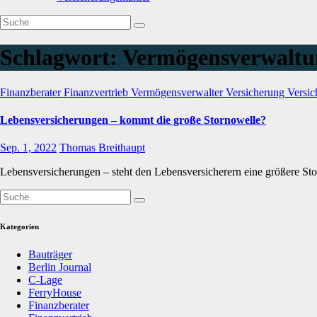
Schlagwort:
Vermögensverwalt
Finanzberater
Finanzvertrieb
Vermögensverwalter
Versicherung
Versic
Lebensversicherungen – kommt die große Stornowelle?
Sep. 1, 2022
Thomas Breithaupt
Lebensversicherungen – steht den Lebensversicherern eine größere Sto
Kategorien
Bauträger
Berlin Journal
C-Lage
FerryHouse
Finanzberater