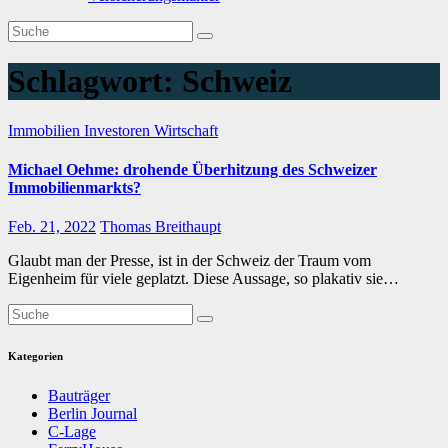
Schlagwort:
Schweiz
Immobilien
Investoren
Wirtschaft
Michael Oehme: drohende Überhitzung des Schweizer
Immobilienmarkts?
Feb. 21, 2022
Thomas Breithaupt
Glaubt man der Presse, ist in der Schweiz der Traum vom
Eigenheim für viele geplatzt. Diese Aussage, so plakativ sie…
Kategorien
Bauträger
Berlin Journal
C-Lage