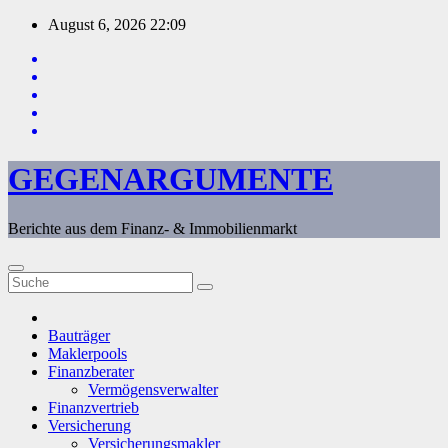
Zum
August 6, 2026
22:09
Inhalt
springen
GEGENARGUMENTE
Berichte aus dem Finanz- & Immobilienmarkt
Bauträger
Maklerpools
Finanzberater
Vermögensverwalter
Finanzvertrieb
Versicherung
Versicherungsmakler