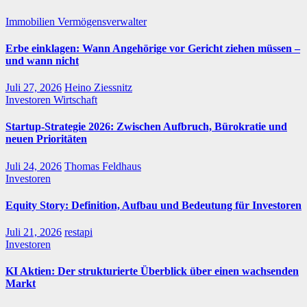
Immobilien
Vermögensverwalter
Erbe einklagen: Wann Angehörige vor Gericht ziehen müssen –
und wann nicht
Juli 27, 2026
Heino Ziessnitz
Investoren
Wirtschaft
Startup-Strategie 2026: Zwischen Aufbruch, Bürokratie und
neuen Prioritäten
Juli 24, 2026
Thomas Feldhaus
Investoren
Equity Story: Definition, Aufbau und Bedeutung für Investoren
Juli 21, 2026
restapi
Investoren
KI Aktien: Der strukturierte Überblick über einen wachsenden
Markt