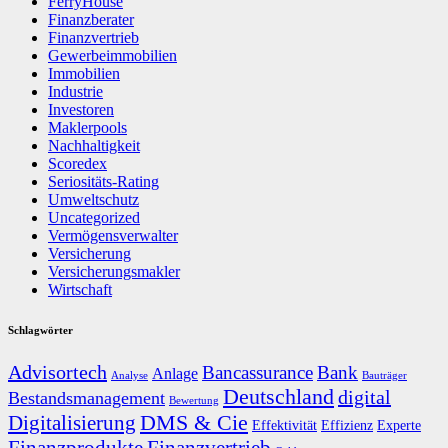
FerryHouse
Finanzberater
Finanzvertrieb
Gewerbeimmobilien
Immobilien
Industrie
Investoren
Maklerpools
Nachhaltigkeit
Scoredex
Seriositäts-Rating
Umweltschutz
Uncategorized
Vermögensverwalter
Versicherung
Versicherungsmakler
Wirtschaft
Schlagwörter
Advisortech
Bancassurance
Bank
Anlage
Analyse
Bauträger
Deutschland
digital
Bestandsmanagement
Bewertung
DMS & Cie
Digitalisierung
Effektivität
Effizienz
Experte