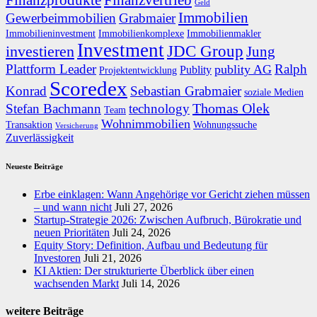
Finanzprodukte
Finanzvertrieb
Geld
Immobilien
Gewerbeimmobilien
Grabmaier
Immobilieninvestment
Immobilienkomplexe
Immobilienmakler
Investment
JDC Group
investieren
Jung
Plattform Leader
Ralph
publity AG
Publity
Projektentwicklung
Scoredex
Konrad
Sebastian Grabmaier
soziale Medien
Thomas Olek
Stefan Bachmann
technology
Team
Wohnimmobilien
Transaktion
Wohnungssuche
Versicherung
Zuverlässigkeit
Neueste Beiträge
Erbe einklagen: Wann Angehörige vor Gericht ziehen müssen
– und wann nicht
Juli 27, 2026
Startup-Strategie 2026: Zwischen Aufbruch, Bürokratie und
neuen Prioritäten
Juli 24, 2026
Equity Story: Definition, Aufbau und Bedeutung für
Investoren
Juli 21, 2026
KI Aktien: Der strukturierte Überblick über einen
wachsenden Markt
Juli 14, 2026
weitere Beiträge