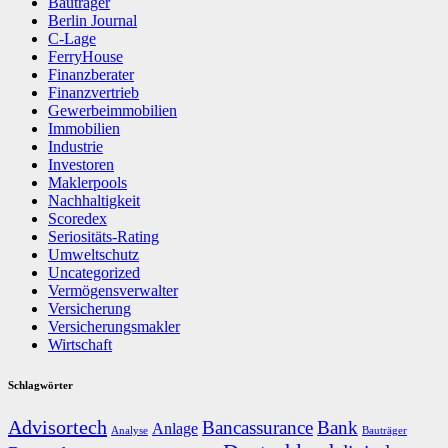
Bauträger
Berlin Journal
C-Lage
FerryHouse
Finanzberater
Finanzvertrieb
Gewerbeimmobilien
Immobilien
Industrie
Investoren
Maklerpools
Nachhaltigkeit
Scoredex
Seriositäts-Rating
Umweltschutz
Uncategorized
Vermögensverwalter
Versicherung
Versicherungsmakler
Wirtschaft
Schlagwörter
Advisortech
Bancassurance
Bank
Anlage
Analyse
Bauträger