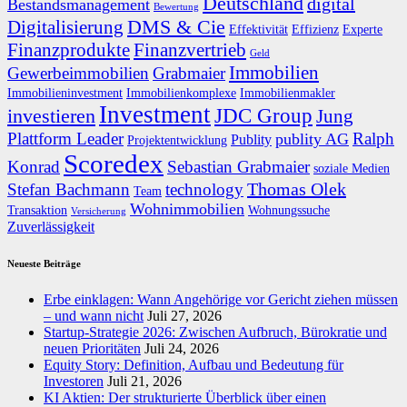
Deutschland
digital
Bestandsmanagement
Bewertung
DMS & Cie
Digitalisierung
Effektivität
Effizienz
Experte
Finanzprodukte
Finanzvertrieb
Geld
Immobilien
Gewerbeimmobilien
Grabmaier
Immobilieninvestment
Immobilienkomplexe
Immobilienmakler
Investment
JDC Group
investieren
Jung
Plattform Leader
Ralph
publity AG
Publity
Projektentwicklung
Scoredex
Konrad
Sebastian Grabmaier
soziale Medien
Thomas Olek
Stefan Bachmann
technology
Team
Wohnimmobilien
Transaktion
Wohnungssuche
Versicherung
Zuverlässigkeit
Neueste Beiträge
Erbe einklagen: Wann Angehörige vor Gericht ziehen müssen
– und wann nicht
Juli 27, 2026
Startup-Strategie 2026: Zwischen Aufbruch, Bürokratie und
neuen Prioritäten
Juli 24, 2026
Equity Story: Definition, Aufbau und Bedeutung für
Investoren
Juli 21, 2026
KI Aktien: Der strukturierte Überblick über einen