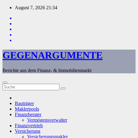
Zum
August 7, 2026
21:34
Inhalt
springen
GEGENARGUMENTE
Berichte aus dem Finanz- & Immobilienmarkt
Bauträger
Maklerpools
Finanzberater
Vermögensverwalter
Finanzvertrieb
Versicherung
Versicherungsmakler