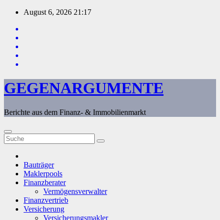
Zum
August 6, 2026
21:17
Inhalt
springen
GEGENARGUMENTE
Berichte aus dem Finanz- & Immobilienmarkt
Bauträger
Maklerpools
Finanzberater
Vermögensverwalter
Finanzvertrieb
Versicherung
Versicherungsmakler