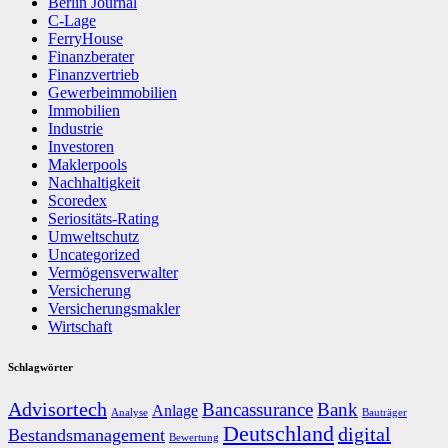
Berlin Journal
C-Lage
FerryHouse
Finanzberater
Finanzvertrieb
Gewerbeimmobilien
Immobilien
Industrie
Investoren
Maklerpools
Nachhaltigkeit
Scoredex
Seriositäts-Rating
Umweltschutz
Uncategorized
Vermögensverwalter
Versicherung
Versicherungsmakler
Wirtschaft
Schlagwörter
Advisortech
Bancassurance
Bank
Anlage
Analyse
Bauträger
Deutschland
digital
Bestandsmanagement
Bewertung