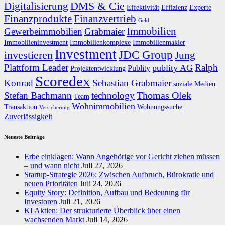
DMS & Cie
Digitalisierung
Effektivität
Effizienz
Experte
Finanzprodukte
Finanzvertrieb
Geld
Immobilien
Gewerbeimmobilien
Grabmaier
Immobilieninvestment
Immobilienkomplexe
Immobilienmakler
Investment
JDC Group
investieren
Jung
Plattform Leader
Ralph
publity AG
Publity
Projektentwicklung
Scoredex
Konrad
Sebastian Grabmaier
soziale Medien
Thomas Olek
Stefan Bachmann
technology
Team
Wohnimmobilien
Transaktion
Wohnungssuche
Versicherung
Zuverlässigkeit
Neueste Beiträge
Erbe einklagen: Wann Angehörige vor Gericht ziehen müssen
– und wann nicht
Juli 27, 2026
Startup-Strategie 2026: Zwischen Aufbruch, Bürokratie und
neuen Prioritäten
Juli 24, 2026
Equity Story: Definition, Aufbau und Bedeutung für
Investoren
Juli 21, 2026
KI Aktien: Der strukturierte Überblick über einen
wachsenden Markt
Juli 14, 2026