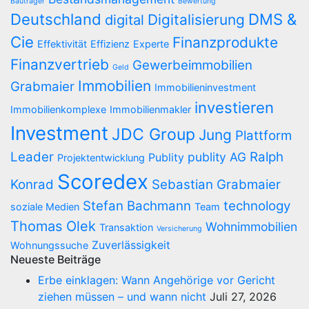
Bauträger
Bewertung
Deutschland
DMS &
Digitalisierung
digital
Cie
Finanzprodukte
Effektivität
Effizienz
Experte
Finanzvertrieb
Gewerbeimmobilien
Geld
Immobilien
Grabmaier
Immobilieninvestment
investieren
Immobilienkomplexe
Immobilienmakler
Investment
JDC Group
Jung
Plattform
Leader
Ralph
publity AG
Publity
Projektentwicklung
Scoredex
Konrad
Sebastian Grabmaier
Stefan Bachmann
technology
soziale Medien
Team
Thomas Olek
Wohnimmobilien
Transaktion
Versicherung
Zuverlässigkeit
Wohnungssuche
Neueste Beiträge
Erbe einklagen: Wann Angehörige vor Gericht
ziehen müssen – und wann nicht
Juli 27, 2026