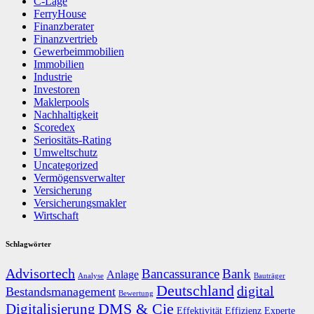
C-Lage
FerryHouse
Finanzberater
Finanzvertrieb
Gewerbeimmobilien
Immobilien
Industrie
Investoren
Maklerpools
Nachhaltigkeit
Scoredex
Seriositäts-Rating
Umweltschutz
Uncategorized
Vermögensverwalter
Versicherung
Versicherungsmakler
Wirtschaft
Schlagwörter
Advisortech
Bancassurance
Bank
Anlage
Analyse
Bauträger
Deutschland
digital
Bestandsmanagement
Bewertung
DMS & Cie
Digitalisierung
Effektivität
Effizienz
Experte