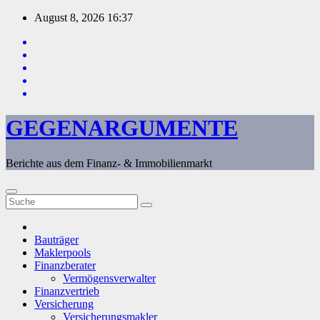
Zum
August 8, 2026
16:37
Inhalt
springen
GEGENARGUMENTE
Berichte aus dem Finanz- & Immobilienmarkt
Bauträger
Maklerpools
Finanzberater
Vermögensverwalter
Finanzvertrieb
Versicherung
Versicherungsmakler