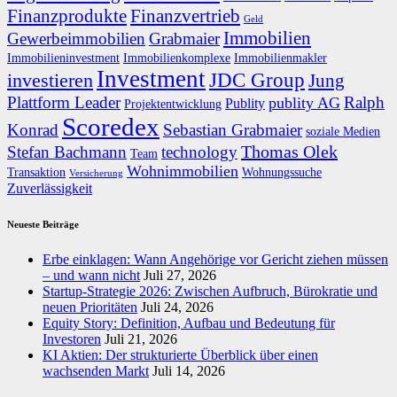
Finanzprodukte
Finanzvertrieb
Geld
Immobilien
Gewerbeimmobilien
Grabmaier
Immobilieninvestment
Immobilienkomplexe
Immobilienmakler
Investment
JDC Group
investieren
Jung
Plattform Leader
Ralph
publity AG
Publity
Projektentwicklung
Scoredex
Konrad
Sebastian Grabmaier
soziale Medien
Thomas Olek
Stefan Bachmann
technology
Team
Wohnimmobilien
Transaktion
Wohnungssuche
Versicherung
Zuverlässigkeit
Neueste Beiträge
Erbe einklagen: Wann Angehörige vor Gericht ziehen müssen
– und wann nicht
Juli 27, 2026
Startup-Strategie 2026: Zwischen Aufbruch, Bürokratie und
neuen Prioritäten
Juli 24, 2026
Equity Story: Definition, Aufbau und Bedeutung für
Investoren
Juli 21, 2026
KI Aktien: Der strukturierte Überblick über einen
wachsenden Markt
Juli 14, 2026