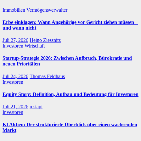
Immobilien
Vermögensverwalter
Erbe einklagen: Wann Angehörige vor Gericht ziehen müssen –
und wann nicht
Juli 27, 2026
Heino Ziessnitz
Investoren
Wirtschaft
Startup-Strategie 2026: Zwischen Aufbruch, Bürokratie und
neuen Prioritäten
Juli 24, 2026
Thomas Feldhaus
Investoren
Equity Story: Definition, Aufbau und Bedeutung für Investoren
Juli 21, 2026
restapi
Investoren
KI Aktien: Der strukturierte Überblick über einen wachsenden
Markt