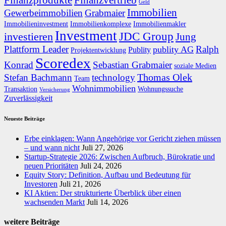
Finanzprodukte
Finanzvertrieb
Geld
Immobilien
Gewerbeimmobilien
Grabmaier
Immobilieninvestment
Immobilienkomplexe
Immobilienmakler
Investment
JDC Group
investieren
Jung
Plattform Leader
Ralph
publity AG
Publity
Projektentwicklung
Scoredex
Konrad
Sebastian Grabmaier
soziale Medien
Thomas Olek
Stefan Bachmann
technology
Team
Wohnimmobilien
Transaktion
Wohnungssuche
Versicherung
Zuverlässigkeit
Neueste Beiträge
Erbe einklagen: Wann Angehörige vor Gericht ziehen müssen
– und wann nicht
Juli 27, 2026
Startup-Strategie 2026: Zwischen Aufbruch, Bürokratie und
neuen Prioritäten
Juli 24, 2026
Equity Story: Definition, Aufbau und Bedeutung für
Investoren
Juli 21, 2026
KI Aktien: Der strukturierte Überblick über einen
wachsenden Markt
Juli 14, 2026
weitere Beiträge