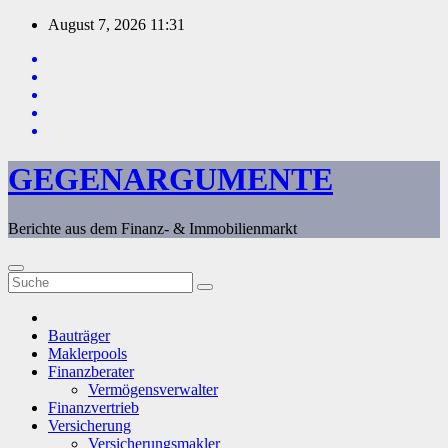
Zum
August 7, 2026
11:31
Inhalt
springen
GEGENARGUMENTE
Berichte aus dem Finanz- & Immobilienmarkt
Bauträger
Maklerpools
Finanzberater
Vermögensverwalter
Finanzvertrieb
Versicherung
Versicherungsmakler