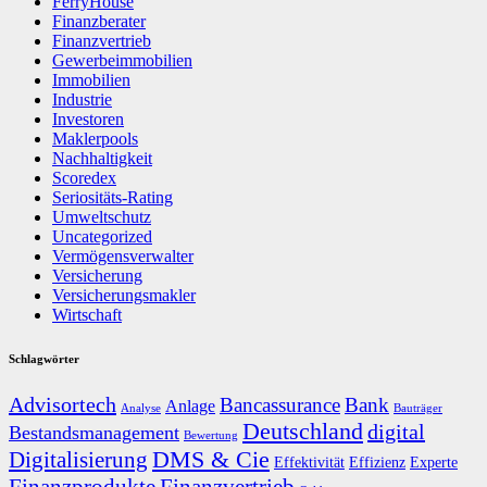
FerryHouse
Finanzberater
Finanzvertrieb
Gewerbeimmobilien
Immobilien
Industrie
Investoren
Maklerpools
Nachhaltigkeit
Scoredex
Seriositäts-Rating
Umweltschutz
Uncategorized
Vermögensverwalter
Versicherung
Versicherungsmakler
Wirtschaft
Schlagwörter
Advisortech
Bancassurance
Bank
Anlage
Analyse
Bauträger
Deutschland
digital
Bestandsmanagement
Bewertung
DMS & Cie
Digitalisierung
Effektivität
Effizienz
Experte