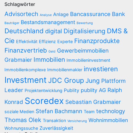
Schlagwörter
Advisortech
Bancassurance
Bank
Anlage
Analyse
Bestandsmanagement
Bauträger
Bewertung
Deutschland
DMS &
Digitalisierung
digital
Cie
Finanzprodukte
Effektivität
Effizienz
Experte
Finanzvertrieb
Gewerbeimmobilien
Geld
Immobilien
Grabmaier
Immobilieninvestment
investieren
Immobilienkomplexe
Immobilienmakler
Investment
JDC Group
Jung
Plattform
Leader
Ralph
publity AG
Publity
Projektentwicklung
Scoredex
Konrad
Sebastian Grabmaier
Stefan Bachmann
technology
soziale Medien
Team
Thomas Olek
Wohnimmobilien
Transaktion
Versicherung
Zuverlässigkeit
Wohnungssuche