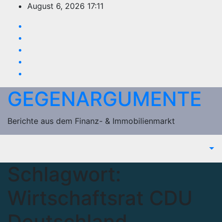
Zum
August 6, 2026
17:11
Inhalt
springen
GEGENARGUMENTE
Berichte aus dem Finanz- & Immobilienmarkt
Schlagwort:
Wirtschaftsrat CDU
Deutschland