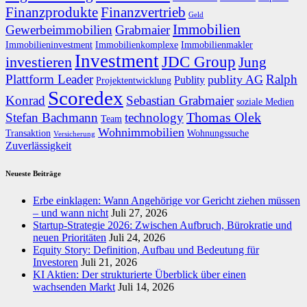
Finanzprodukte
Finanzvertrieb
Geld
Immobilien
Gewerbeimmobilien
Grabmaier
Immobilieninvestment
Immobilienkomplexe
Immobilienmakler
Investment
JDC Group
investieren
Jung
Plattform Leader
Ralph
publity AG
Publity
Projektentwicklung
Scoredex
Konrad
Sebastian Grabmaier
soziale Medien
Thomas Olek
Stefan Bachmann
technology
Team
Wohnimmobilien
Transaktion
Wohnungssuche
Versicherung
Zuverlässigkeit
Neueste Beiträge
Erbe einklagen: Wann Angehörige vor Gericht ziehen müssen
– und wann nicht
Juli 27, 2026
Startup-Strategie 2026: Zwischen Aufbruch, Bürokratie und
neuen Prioritäten
Juli 24, 2026
Equity Story: Definition, Aufbau und Bedeutung für
Investoren
Juli 21, 2026
KI Aktien: Der strukturierte Überblick über einen
wachsenden Markt
Juli 14, 2026