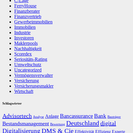
C-Lage
FerryHouse
Finanzberater
Finanzvertrieb
Gewerbeimmobilien
Immobilien
Industrie
Investoren
Maklerpools
Nachhaltigkeit
Scoredex
Seriositäts-Rating
Umweltschutz
Uncategorized
Vermögensverwalter
Versicherung
Versicherungsmakler
Wirtschaft
Schlagwörter
Advisortech
Bancassurance
Bank
Anlage
Analyse
Bauträger
Deutschland
digital
Bestandsmanagement
Bewertung
DMS & Cie
Digitalisierung
Effektivität
Effizienz
Experte