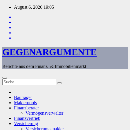
Zum
August 6, 2026
19:05
Inhalt
springen
GEGENARGUMENTE
Berichte aus dem Finanz- & Immobilienmarkt
Bauträger
Maklerpools
Finanzberater
Vermögensverwalter
Finanzvertrieb
Versicherung
Versicherungsmakler