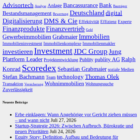
Advisortech
Bancassurance
Bank
Anlage
Analyse
Bauträger
Deutschland
digital
Bestandsmanagement
Bewertung
DMS & Cie
Digitalisierung
Effektivität
Effizienz
Experte
Finanzprodukte
Finanzvertrieb
Geld
Immobilien
Gewerbeimmobilien
Grabmaier
Immobilieninvestment
Immobilienkomplexe
Immobilienmakler
Investment
JDC Group
investieren
Jung
Plattform Leader
Ralph
publity AG
Publity
Projektentwicklung
Scoredex
Konrad
Sebastian Grabmaier
soziale Medien
Thomas Olek
Stefan Bachmann
technology
Team
Wohnimmobilien
Transaktion
Wohnungssuche
Versicherung
Zuverlässigkeit
Neueste Beiträge
Erbe einklagen: Wann Angehörige vor Gericht ziehen müssen
– und wann nicht
Juli 27, 2026
Startup-Strategie 2026: Zwischen Aufbruch, Bürokratie und
neuen Prioritäten
Juli 24, 2026
Equity Story: Definition, Aufbau und Bedeutung für