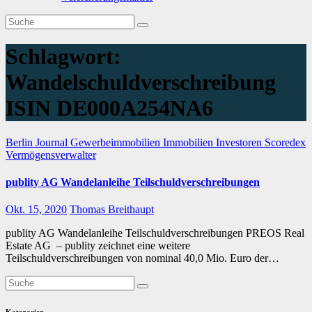
Schlagwort:
Wandelschuldverschreibung
ISIN DE000A254NA6
Berlin Journal
Gewerbeimmobilien
Immobilien
Investoren
Scoredex
Vermögensverwalter
publity AG Wandelanleihe Teilschuldverschreibungen
Okt. 15, 2020
Thomas Breithaupt
publity AG Wandelanleihe Teilschuldverschreibungen PREOS Real
Estate AG – publity zeichnet eine weitere
Teilschuldverschreibungen von nominal 40,0 Mio. Euro der…