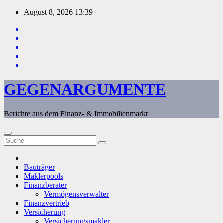
Zum
August 8, 2026
13:39
Inhalt
springen
GEGENARGUMENTE
Berichte aus dem Finanz- & Immobilienmarkt
Bauträger
Maklerpools
Finanzberater
Vermögensverwalter
Finanzvertrieb
Versicherung
Versicherungsmakler