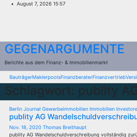
Zum
August 7, 2026
15:57
Inhalt
springen
GEGENARGUMENTE
Berichte aus dem Finanz- & Immobilienmarkt
Bauträger
Maklerpools
Finanzberater
Finanzvertrieb
Vers
Schlagwort:
publity 
Berlin Journal
Gewerbeimmobilien
Immobilien
Investor
publity AG Wandelschuldverschreibu
Nov. 18, 2020
Thomas Breithaupt
publity AG Wandelschuldverschreibung vollständig zurü