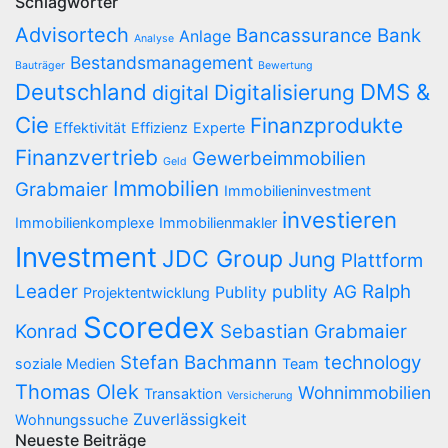
Schlagwörter
Advisortech
Bancassurance
Bank
Anlage
Analyse
Bestandsmanagement
Bauträger
Bewertung
Deutschland
DMS &
Digitalisierung
digital
Cie
Finanzprodukte
Effektivität
Effizienz
Experte
Finanzvertrieb
Gewerbeimmobilien
Geld
Immobilien
Grabmaier
Immobilieninvestment
investieren
Immobilienkomplexe
Immobilienmakler
Investment
JDC Group
Jung
Plattform
Leader
Ralph
publity AG
Publity
Projektentwicklung
Scoredex
Konrad
Sebastian Grabmaier
Stefan Bachmann
technology
soziale Medien
Team
Thomas Olek
Wohnimmobilien
Transaktion
Versicherung
Zuverlässigkeit
Wohnungssuche
Neueste Beiträge