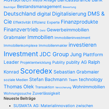
Anlage
Analyse
Bestandsmanagement
Bauträger
Bewertung
Deutschland
DMS &
Digitalisierung
digital
Cie
Finanzprodukte
Effektivität
Effizienz
Experte
Finanzvertrieb
Gewerbeimmobilien
Geld
Immobilien
Grabmaier
Immobilieninvestment
investieren
Immobilienkomplexe
Immobilienmakler
Investment
JDC Group
Jung
Plattform
Leader
Ralph
publity AG
Publity
Projektentwicklung
Scoredex
Konrad
Sebastian Grabmaier
Stefan Bachmann
technology
soziale Medien
Team
Thomas Olek
Wohnimmobilien
Transaktion
Versicherung
Zuverlässigkeit
Wohnungssuche
Neueste Beiträge
SUSMATA AG: Materialinnovation zwischen