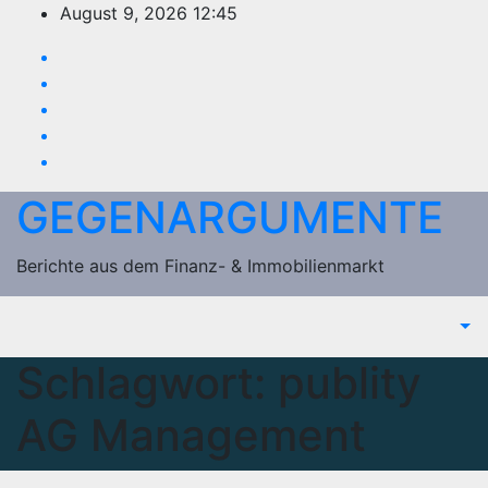
Zum
August 9, 2026
12:45
Inhalt
springen
GEGENARGUMENTE
Berichte aus dem Finanz- & Immobilienmarkt
Schlagwort:
publity
AG Management