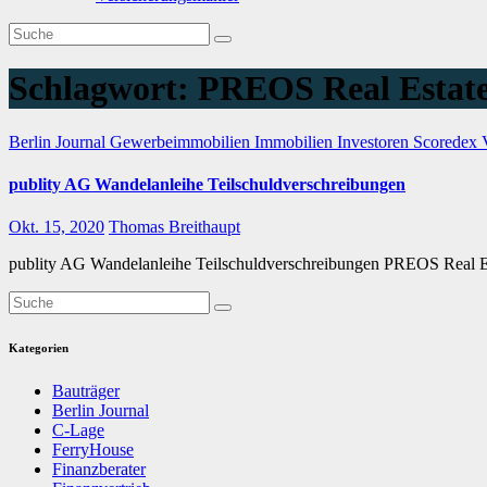
Schlagwort:
PREOS Real Estat
Berlin Journal
Gewerbeimmobilien
Immobilien
Investoren
Scoredex
publity AG Wandelanleihe Teilschuldverschreibungen
Okt. 15, 2020
Thomas Breithaupt
publity AG Wandelanleihe Teilschuldverschreibungen PREOS Real Es
Kategorien
Bauträger
Berlin Journal
C-Lage
FerryHouse
Finanzberater