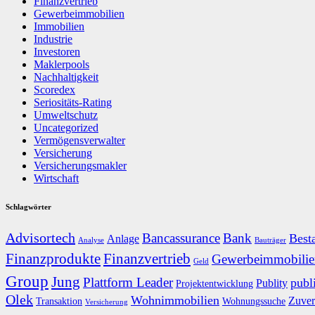
Finanzvertrieb
Gewerbeimmobilien
Immobilien
Industrie
Investoren
Maklerpools
Nachhaltigkeit
Scoredex
Seriositäts-Rating
Umweltschutz
Uncategorized
Vermögensverwalter
Versicherung
Versicherungsmakler
Wirtschaft
Schlagwörter
Advisortech
Bancassurance
Bank
Best
Anlage
Analyse
Bauträger
Finanzprodukte
Finanzvertrieb
Gewerbeimmobilie
Geld
Group
Jung
Plattform Leader
publ
Publity
Projektentwicklung
Olek
Wohnimmobilien
Zuver
Transaktion
Wohnungssuche
Versicherung