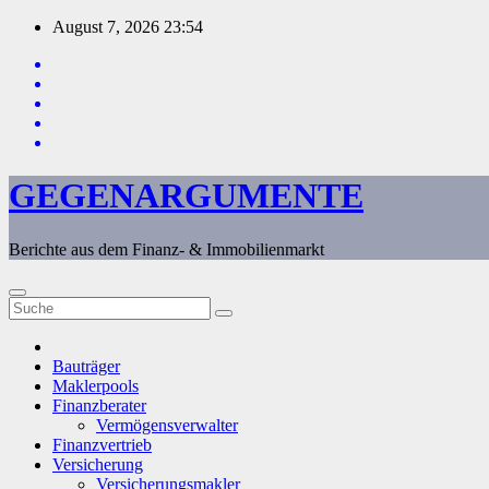
Zum
August 7, 2026
23:54
Inhalt
springen
GEGENARGUMENTE
Berichte aus dem Finanz- & Immobilienmarkt
Bauträger
Maklerpools
Finanzberater
Vermögensverwalter
Finanzvertrieb
Versicherung
Versicherungsmakler