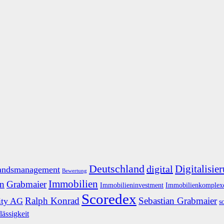
Deutschland
Digitalisie
digital
andsmanagement
Bewertung
Immobilien
n
Grabmaier
Immobilieninvestment
Immobilienkomplex
Scoredex
Ralph Konrad
Sebastian Grabmaier
ity AG
s
lässigkeit