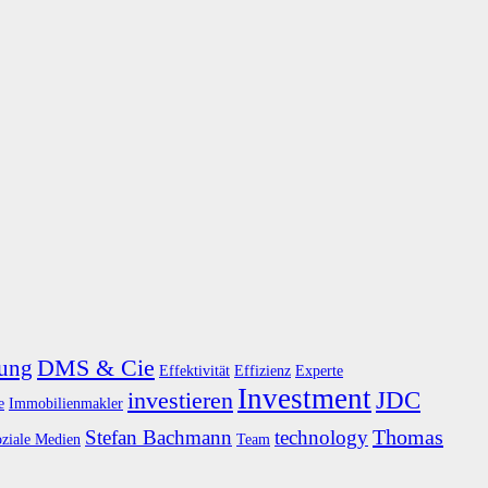
DMS & Cie
rung
Effektivität
Effizienz
Experte
Investment
JDC
investieren
e
Immobilienmakler
Thomas
Stefan Bachmann
technology
oziale Medien
Team