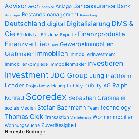
Advisortech
Bancassurance
Bank
Anlage
Analyse
Bestandsmanagement
Bauträger
Bewertung
Deutschland
DMS &
Digitalisierung
digital
Cie
Finanzprodukte
Effektivität
Effizienz
Experte
Finanzvertrieb
Gewerbeimmobilien
Geld
Immobilien
Grabmaier
Immobilieninvestment
investieren
Immobilienkomplexe
Immobilienmakler
Investment
JDC Group
Jung
Plattform
Leader
Ralph
publity AG
Publity
Projektentwicklung
Scoredex
Konrad
Sebastian Grabmaier
Stefan Bachmann
technology
soziale Medien
Team
Thomas Olek
Wohnimmobilien
Transaktion
Versicherung
Zuverlässigkeit
Wohnungssuche
Neueste Beiträge