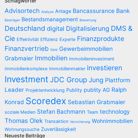
Schlagwörter
Advisortech
Bancassurance
Bank
Anlage
Analyse
Bestandsmanagement
Bauträger
Bewertung
Deutschland
DMS &
Digitalisierung
digital
Cie
Finanzprodukte
Effektivität
Effizienz
Experte
Finanzvertrieb
Gewerbeimmobilien
Geld
Immobilien
Grabmaier
Immobilieninvestment
investieren
Immobilienkomplexe
Immobilienmakler
Investment
JDC Group
Jung
Plattform
Leader
Ralph
publity AG
Publity
Projektentwicklung
Scoredex
Konrad
Sebastian Grabmaier
Stefan Bachmann
technology
soziale Medien
Team
Thomas Olek
Wohnimmobilien
Transaktion
Versicherung
Zuverlässigkeit
Wohnungssuche
Neueste Beiträge