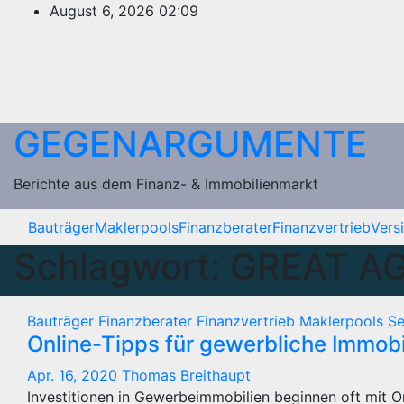
Zum
August 6, 2026
02:09
Inhalt
springen
GEGENARGUMENTE
Berichte aus dem Finanz- & Immobilienmarkt
Bauträger
Maklerpools
Finanzberater
Finanzvertrieb
Vers
Schlagwort:
GREAT A
Bauträger
Finanzberater
Finanzvertrieb
Maklerpools
Se
Online-Tipps für gewerbliche Immobi
Apr. 16, 2020
Thomas Breithaupt
Investitionen in Gewerbeimmobilien beginnen oft mit 