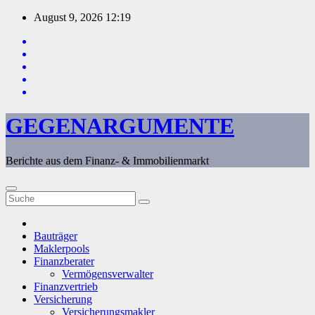
Zum
August 9, 2026
12:19
Inhalt
springen
GEGENARGUMENTE
Berichte aus dem Finanz- & Immobilienmarkt
Bauträger
Maklerpools
Finanzberater
Vermögensverwalter
Finanzvertrieb
Versicherung
Versicherungsmakler