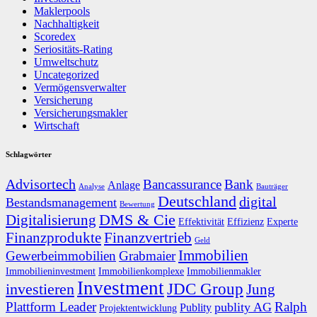
Maklerpools
Nachhaltigkeit
Scoredex
Seriositäts-Rating
Umweltschutz
Uncategorized
Vermögensverwalter
Versicherung
Versicherungsmakler
Wirtschaft
Schlagwörter
Advisortech
Bancassurance
Bank
Anlage
Analyse
Bauträger
Deutschland
digital
Bestandsmanagement
Bewertung
DMS & Cie
Digitalisierung
Effektivität
Effizienz
Experte
Finanzprodukte
Finanzvertrieb
Geld
Immobilien
Gewerbeimmobilien
Grabmaier
Immobilieninvestment
Immobilienkomplexe
Immobilienmakler
Investment
JDC Group
investieren
Jung
Plattform Leader
Ralph
publity AG
Publity
Projektentwicklung