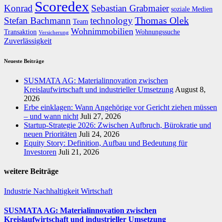
Scoredex
Konrad
Sebastian Grabmaier
soziale Medien
Thomas Olek
Stefan Bachmann
technology
Team
Wohnimmobilien
Transaktion
Wohnungssuche
Versicherung
Zuverlässigkeit
Neueste Beiträge
SUSMATA AG: Materialinnovation zwischen
Kreislaufwirtschaft und industrieller Umsetzung
August 8,
2026
Erbe einklagen: Wann Angehörige vor Gericht ziehen müssen
– und wann nicht
Juli 27, 2026
Startup-Strategie 2026: Zwischen Aufbruch, Bürokratie und
neuen Prioritäten
Juli 24, 2026
Equity Story: Definition, Aufbau und Bedeutung für
Investoren
Juli 21, 2026
weitere Beiträge
Industrie
Nachhaltigkeit
Wirtschaft
SUSMATA AG: Materialinnovation zwischen
Kreislaufwirtschaft und industrieller Umsetzung