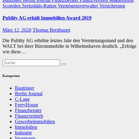
Bauträger
Berlin Journal
Finanzberater
Finanzvertrieb
Maklerpools
Scoredex
Seriositäts-Rating
Vermögensverwalter
Versicherung
Publity AG erhält Immobilien Award 2019
März 12, 2020
Thomas Breithaupt
Die Publity AG erhöhte letztes Jahr den Vermietungsstand und den
WALT bei ihrer Büroimmobilie in Wilhelmshaven deutlich. „Erfolge
wie diese…
Kategorien
Bauträger
Berlin Journal
C-Lage
FerryHouse
Finanzberater
Finanzvertrieb
Gewerbeimmobilien
Immobilien
Industrie
Investoren