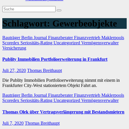
Schlagwort:
Gewerbeobjekte
Bauträger
Berlin Journal
Finanzberater
Finanzvertrieb
Maklerpools
Scoredex
Seriositäts-Rating
Uncategorized
Vermögensverwalter
Versicherung
Publity Immobilien Portfolioerweiterung in Frankfurt
Juli 27, 2020
Thomas Breithaupt
Die Publity Immobilien Portfolioerweiterung nimmt mit einem in
Frankfurter City-West stationiertem Objekt Fahrt an.
Bauträger
Berlin Journal
Finanzberater
Finanzvertrieb
Maklerpools
Scoredex
Seriositäts-Rating
Uncategorized
Vermögensverwalter
Thomas Olek über Vertragsverlängerung mit Bestandsmietern
Juli 7, 2020
Thomas Breithaupt