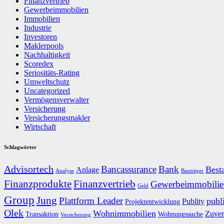
Finanzvertrieb
Gewerbeimmobilien
Immobilien
Industrie
Investoren
Maklerpools
Nachhaltigkeit
Scoredex
Seriositäts-Rating
Umweltschutz
Uncategorized
Vermögensverwalter
Versicherung
Versicherungsmakler
Wirtschaft
Schlagwörter
Advisortech
Bancassurance
Bank
Best
Anlage
Analyse
Bauträger
Finanzprodukte
Finanzvertrieb
Gewerbeimmobilie
Geld
Group
Jung
Plattform Leader
publ
Publity
Projektentwicklung
Olek
Wohnimmobilien
Zuver
Transaktion
Wohnungssuche
Versicherung