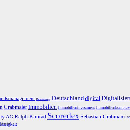
Deutschland
Digitalisie
digital
andsmanagement
Bewertung
Immobilien
n
Grabmaier
Immobilieninvestment
Immobilienkomplex
Scoredex
Ralph Konrad
Sebastian Grabmaier
ity AG
s
lässigkeit