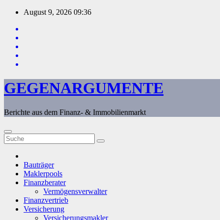
Zum
August 9, 2026
09:36
Inhalt
springen
GEGENARGUMENTE
Berichte aus dem Finanz- & Immobilienmarkt
Bauträger
Maklerpools
Finanzberater
Vermögensverwalter
Finanzvertrieb
Versicherung
Versicherungsmakler