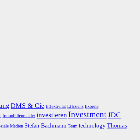
DMS & Cie
rung
Effektivität
Effizienz
Experte
Investment
JDC
investieren
e
Immobilienmakler
Thomas
Stefan Bachmann
technology
oziale Medien
Team