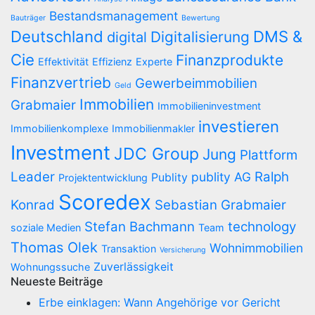
Bestandsmanagement
Bauträger
Bewertung
Deutschland
DMS &
Digitalisierung
digital
Cie
Finanzprodukte
Effektivität
Effizienz
Experte
Finanzvertrieb
Gewerbeimmobilien
Geld
Immobilien
Grabmaier
Immobilieninvestment
investieren
Immobilienkomplexe
Immobilienmakler
Investment
JDC Group
Jung
Plattform
Leader
Ralph
publity AG
Publity
Projektentwicklung
Scoredex
Konrad
Sebastian Grabmaier
Stefan Bachmann
technology
soziale Medien
Team
Thomas Olek
Wohnimmobilien
Transaktion
Versicherung
Zuverlässigkeit
Wohnungssuche
Neueste Beiträge
Erbe einklagen: Wann Angehörige vor Gericht