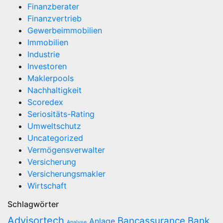
Finanzberater
Finanzvertrieb
Gewerbeimmobilien
Immobilien
Industrie
Investoren
Maklerpools
Nachhaltigkeit
Scoredex
Seriositäts-Rating
Umweltschutz
Uncategorized
Vermögensverwalter
Versicherung
Versicherungsmakler
Wirtschaft
Schlagwörter
Advisortech
Bancassurance
Bank
Anlage
Analyse