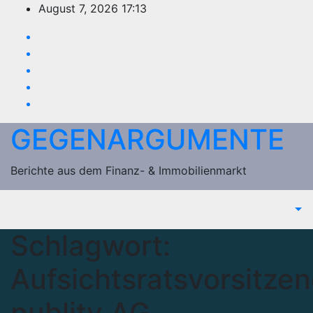
Zum
August 7, 2026
17:13
Inhalt
springen
GEGENARGUMENTE
Berichte aus dem Finanz- & Immobilienmarkt
Schlagwort:
Aufsichtsratsvorsitze
publity AG