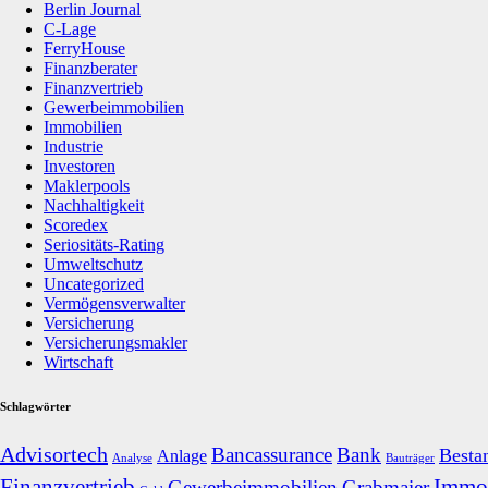
Berlin Journal
C-Lage
FerryHouse
Finanzberater
Finanzvertrieb
Gewerbeimmobilien
Immobilien
Industrie
Investoren
Maklerpools
Nachhaltigkeit
Scoredex
Seriositäts-Rating
Umweltschutz
Uncategorized
Vermögensverwalter
Versicherung
Versicherungsmakler
Wirtschaft
Schlagwörter
Advisortech
Bancassurance
Bank
Besta
Anlage
Analyse
Bauträger
Finanzvertrieb
Immob
Gewerbeimmobilien
Grabmaier