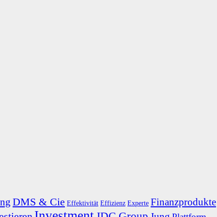
DMS & Cie
ung
Finanzprodukte
Effektivität
Effizienz
Experte
Investment
JDC Group
estieren
Jung
Plattform