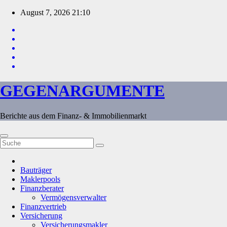
Zum
August 7, 2026
21:10
Inhalt
springen
GEGENARGUMENTE
Berichte aus dem Finanz- & Immobilienmarkt
Bauträger
Maklerpools
Finanzberater
Vermögensverwalter
Finanzvertrieb
Versicherung
Versicherungsmakler