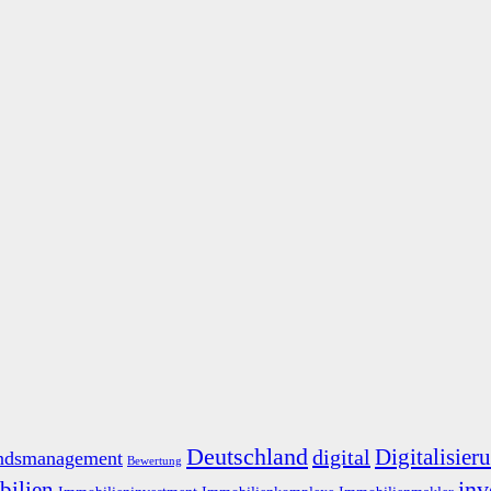
Deutschland
Digitalisier
digital
ndsmanagement
Bewertung
inv
ilien