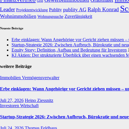
Geld
Sc
Leader
Ralph Konrad
publity AG
Publity
Projektentwicklung
Wohnimmobilien
Zuverlässigkeit
Wohnungssuche
Neueste Beiträge
Erbe einklagen: Wann Angehörige vor Gericht ziehen müssen –
Startup-Strategie 2026: Zwischen Aufbruch, Bürokratie und neue
Equity Story: Definition, Aufbau und Bedeutung für Investoren
KI Aktien: Der strukturierte Überblick über einen wachsenden 
weitere Beiträge
Immobilien
Vermögensverwalter
Erbe einklagen: Wann Angehörige vor Gericht ziehen müssen – u
Juli 27, 2026
Heino Ziessnitz
Investoren
Wirtschaft
Startup-Strategie 2026: Zwischen Aufbruch, Bürokratie und neue
Juli 24, 2026
Thomas Feldhaus