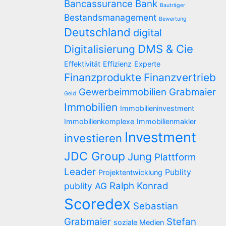
Bancassurance
Bank
Bauträger
Bestandsmanagement
Bewertung
Deutschland
digital
DMS & Cie
Digitalisierung
Effektivität
Effizienz
Experte
Finanzprodukte
Finanzvertrieb
Gewerbeimmobilien
Grabmaier
Geld
Immobilien
Immobilieninvestment
Immobilienkomplexe
Immobilienmakler
Investment
investieren
JDC Group
Jung
Plattform
Leader
Publity
Projektentwicklung
Ralph Konrad
publity AG
Scoredex
Sebastian
Grabmaier
Stefan
soziale Medien