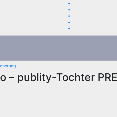
icherung
io – publity-Tochter PR