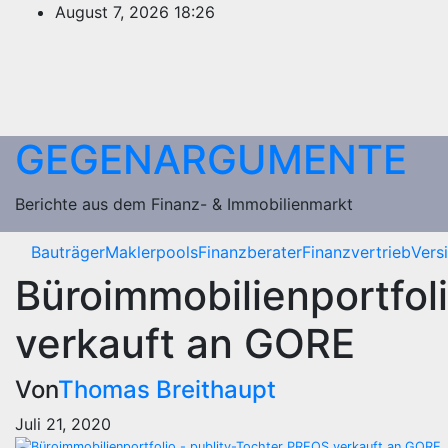
Zum
August 7, 2026
18:26
Inhalt
springen
GEGENARGUMENTE
Berichte aus dem Finanz- & Immobilienmarkt
Bauträger
Maklerpools
Finanzberater
Finanzvertrieb
Vers
Büroimmobilienportfol
verkauft an GORE
Von
Thomas Breithaupt
Juli 21, 2020